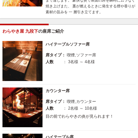
まで達します。 豪快な炎で表面のみを瞬時にムラなく
焼き上げまた、 藁が燃えるときに発生する煙や香りが
素材の旨みを 一 層引き立てます。
わらやき屋 九段下
の座席ご紹介
ハイテーブルソファー席
席タイプ：
喫煙,ソファー席
人数
： 3名様 ～ 4名様
カウンター席
席タイプ：
喫煙,カウンター
人数
： 2名様 ～ 10名様
目の前でわらやきの炎が見られます！
ハイテーブル席