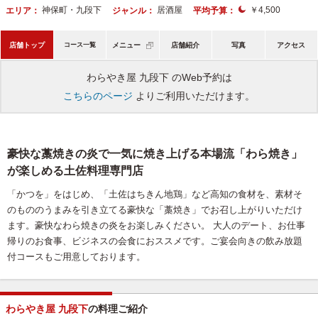
神保町・九段下
居酒屋
￥4,500
エリア：
ジャンル：
平均予算：
店舗トップ
コース一覧
メニュー
店舗紹介
写真
アクセス
わらやき屋 九段下 のWeb予約は
こちらのページ
よりご利用いただけます。
豪快な藁焼きの炎で一気に焼き上げる本場流「わら焼き」
が楽しめる土佐料理専門店
「かつを」をはじめ、「土佐はちきん地鶏」など高知の食材を、素材そ
のもののうまみを引き立てる豪快な「藁焼き」でお召し上がりいただけ
ます。豪快なわら焼きの炎をお楽しみください。 大人のデート、お仕事
帰りのお食事、ビジネスの会食におススメです。ご宴会向きの飲み放題
付コースもご用意しております。
わらやき屋 九段下
の料理ご紹介