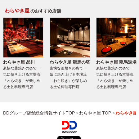
わらやき屋
のおすすめ店舗
わらやき屋 品川
わらやき屋 龍馬の塔
わらやき屋 龍馬道場
豪快な藁焼きの炎で一
豪快な藁焼きの炎で一
豪快な藁焼きの炎で一
気に焼き上げる本場流
気に焼き上げる本場流
気に焼き上げる本場流
「わら焼き」が楽しめ
「わら焼き」が楽しめ
「わら焼き」が楽しめ
る土佐料理専門店
る土佐料理専門店
る土佐料理専門店
DDグループ店舗総合情報サイトTOP
わらやき屋 TOP
わらやき屋