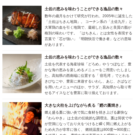
土佐の恵みを味わうことができる逸品の数々
数年の歳月をかけて研究が行われ、2005年に誕生した
「土佐はちきん地鶏」。 コーチン系の「土佐九斤」と
大軍鶏の血を引く地鶏で、凝縮した旨みと良質の脂が
格別の味わいです。 「はちきん」とは女性を表現する
言葉で「芯が強い」「明朗快活で働き者」などの意味
があります。
土佐の恵みを味わうことができる逸品の数々
土佐を代表する海産珍味「どろめ」やうつぼなど、豊
かな海の恵みを楽しめるメニューをご用意いたしまし
た。高知県の西南端に位置する「 宿毛湾 」でとれる
きびなごや、豊富に来遊するいわし、あじ、さばなど
を用いたメニューのほか、サラダ、高知県から取り寄
せるアイスなどを豊富に取り揃えております。
大きな火柱を上げながら炙る「鰹の藁焼き」
燃え盛る藁に強い炎で気に食材を焼き上げる豪快な
『わらやき』 は土佐の伝統的な調理法。藁は筒状で中
が空洞になっており火をつけると瞬く間に燃え上がる
ため火力が非常に強く、 燃焼温度は800度〜900度に