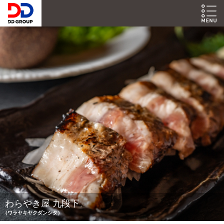
わらやき屋 九段下
（ワラヤキヤクダンシタ）