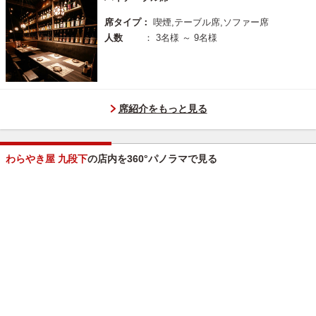
席タイプ：
喫煙,テーブル席,ソファー席
人数
： 3名様 ～ 9名様
席紹介をもっと見る
わらやき屋 九段下
の店内を360°パノラマで見る