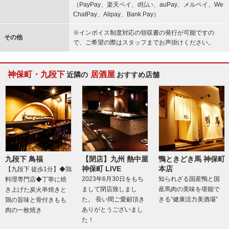
（PayPay、楽天ペイ、d払い、auPay、メルペイ、We
ChatPay、Alipay、Bank Pay）
※インボイス制度対応の領収書の発行が可能ですの
その他
で、ご希望の際はスタッフまでお声掛けください。
神保町・九段下
居酒屋
近隣の
おすすめ店舗
九段下 鳥福
【閉店】九州 熱中屋
鴨ときどき馬 神保町
神保町 LIVE
本店
【九段下 徒歩1分】◆鶏
2023年6月30日をもち
知られざる国産鴨と国
料理専門店◆丁寧に焼
まして閉店致しまし
産馬肉の美味を堪能で
き上げた炭火串焼きと
た。 長い間ご愛顧頂き
きる”健康活力美酒場”
鶏の旨味と骨付きもも
ありがとうございまし
肉の一枚焼き
た！