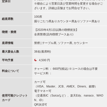
定休日
※都合により営業日及び営業時間を変更する場合がご
ざいます。詳細は店舗までお問合せ下さい。
100席
総座席数
掘りごたつ席ありカウンター席ありソファー席あり
【2020年4月1日以降の喫煙状況】
喫煙・禁煙
全席禁煙(店内喫煙ブースあり)
座席情報
禁煙 | テーブル席, ソファー席, カウンター
最大宴会人数
38名(着席時)
平均予算
4,500 円
チャージ料 ： 660円(税込) ※コースの場合は不要
料金について
サービス料 ：
カード可
（VISA、Master、JCB、AMEX、Diners、銀聯）
電子マネー可
使用可能
クレジット
（交通系IC（Suicaなど）、楽天Edy、nanaco、WAO
カード
N、iD）
QR決済可