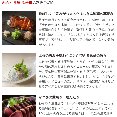
わらやき屋 浜松町
の料理ご紹介
香ばしくて旨みがつまったはちきん地鶏の藁焼き
数年の歳月をかけて研究が行われ、2005年に誕生した
「土佐はちきん地鶏」。 コーチン系の「土佐九斤」と
大軍鶏の血を引く地鶏で、凝縮した旨みと良質の脂が
格別の味わいです。 「はちきん」とは女性を表現する
言葉で「芯が強い」「明朗快活で働き者」などの意味
があります。
土佐の恵みを味わうことができる逸品の数々
土佐を代表する海産珍味「どろめ」やうつぼなど、豊
かな海の恵みを楽しめるメニューをご用意いたしまし
た。高知県の西南端に位置する「 宿毛湾 」でとれる
きびなごや、豊富に来遊するいわし、あじ、さばなど
を用いたメニューのほか、サラダ、高知県から取り寄
せるアイスなどを豊富に取り揃えております。
かつをの藁焼き 塩たたき
わらやき屋各店で “オーダー率ほぼ100%" とも言われ
る絶対的看板メニューが「かつをの塩たたき」です。
1Ｍ以上もの炎を上げる藁焼きは、一気に高温で焼き