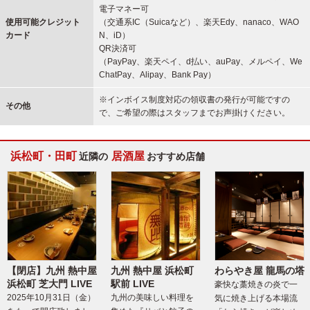
電子マネー可
使用可能
クレジット
（交通系IC（Suicaなど）、楽天Edy、nanaco、WAO
カード
N、iD）
QR決済可
（PayPay、楽天ペイ、d払い、auPay、メルペイ、We
ChatPay、Alipay、Bank Pay）
※インボイス制度対応の領収書の発行が可能ですの
その他
で、ご希望の際はスタッフまでお声掛けください。
浜松町・田町
居酒屋
近隣の
おすすめ店舗
【閉店】九州 熱中屋
九州 熱中屋 浜松町
わらやき屋 龍馬の塔
浜松町 芝大門 LIVE
駅前 LIVE
豪快な藁焼きの炎で一
2025年10月31日（金）
九州の美味しい料理を
気に焼き上げる本場流