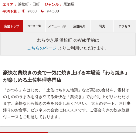
浜松町・田町
居酒屋
エリア：
ジャンル：
￥860
￥4,500
平均予算：
店舗トップ
コース一覧
メニュー
店舗紹介
写真
アクセス
わらやき屋 浜松町 のWeb予約は
こちらのページ
よりご利用いただけます。
豪快な藁焼きの炎で一気に焼き上げる本場流「わら焼き」
が楽しめる土佐料理専門店
「かつを」をはじめ、「土佐はちきん地鶏」など高知の食材を、素材そ
のもののうまみを引き立てる豪快な「藁焼き」でお召し上がりいただけ
ます。豪快なわら焼きの炎をお楽しみください。 大人のデート、お仕事
帰りのお食事、ビジネスの会食におススメです。ご宴会向きの飲み放題
付コースもご用意しております。