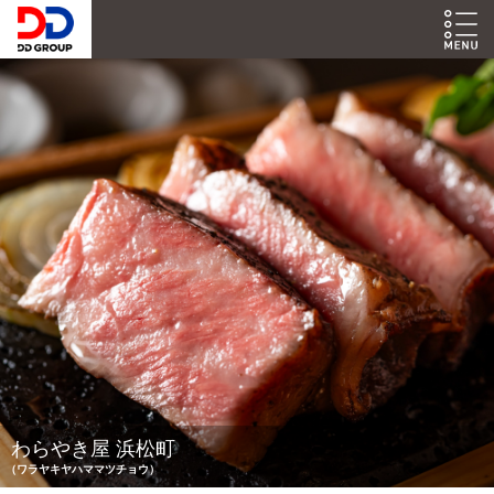
わらやき屋 浜松町
（ワラヤキヤハママツチョウ）