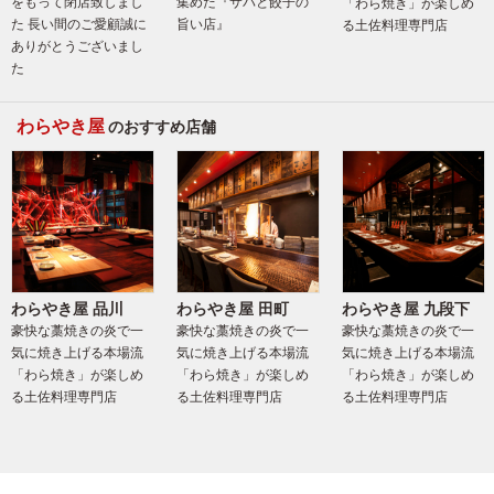
をもって閉店致しまし
集めた『サバと餃子の
「わら焼き」が楽しめ
た 長い間のご愛顧誠に
旨い店』
る土佐料理専門店
ありがとうございまし
た
わらやき屋
のおすすめ店舗
わらやき屋 品川
わらやき屋 田町
わらやき屋 九段下
豪快な藁焼きの炎で一
豪快な藁焼きの炎で一
豪快な藁焼きの炎で一
気に焼き上げる本場流
気に焼き上げる本場流
気に焼き上げる本場流
「わら焼き」が楽しめ
「わら焼き」が楽しめ
「わら焼き」が楽しめ
る土佐料理専門店
る土佐料理専門店
る土佐料理専門店