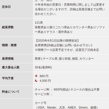
※年末年始の営業日・営業時間に関しましては変更す
定休日
る場合がございますので、詳細は直接店舗までお問い
合わせください。
121席
総座席数
座敷席あり掘りごたつ席ありカウンター席ありソファ
ー席ありテラス・屋外席あり
【2020年4月1日以降の喫煙状況】
喫煙・禁煙
全席禁煙(詳細は店舗にお問い合わせ下さい)
※喫煙ブース設置予定ですが、設置完了日程未定
座席情報
禁煙 | テーブル席, 掘り炬燵, 個室, カウンター
最大宴会人数
30名(着席時)
860 円
平均予算
4,500 円
チャージ料 ： 660円(税込) ※コースの場合は不要
料金について
サービス料 ：
カード可
（VISA、Master、JCB、AMEX、Diners、銀聯）