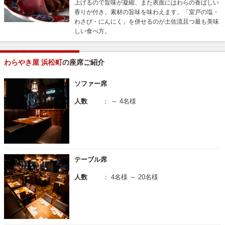
上げるので旨味が凝縮、また表面にはわらの香ばしい
香りが付き、素材の旨味を味わえます。「室戸の塩・
わさび・にんにく」を併せるのが土佐流且つ最も美味
しい食べ方。
わらやき屋 浜松町
の座席ご紹介
ソファー席
人数
： ～ 4名様
テーブル席
人数
： 4名様 ～ 20名様