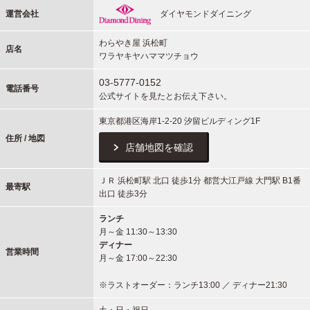
運営会社
ダイヤモンドダイニング
わらやき屋 浜松町
店名
ワラヤキヤハママツチョウ
03-5777-0152
電話番号
公式サイトを見たとお伝え下さい。
東京都港区海岸1-2-20 汐留ビルディング1F
住所 / 地図
店舗地図を確認
ＪＲ 浜松町駅 北口 徒歩1分 都営大江戸線 大門駅 B1番
最寄駅
出口 徒歩3分
ランチ
月～金 11:30～13:30
ディナー
営業時間
月～金 17:00～22:30
※ラストオーダー：ランチ13:00 ／ ディナー21:30
土・日・祝日