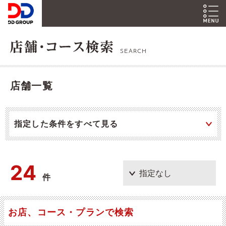
SEARCH
店舗一覧
指定した条件をすべて見る
24
件
お店、コース・プランで検索