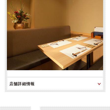
店舗詳細情報