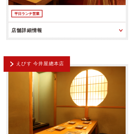
平日ランチ営業
店舗詳細情報
えびす 今井屋總本店