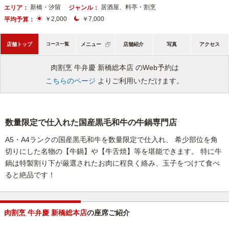
新橋・汐留
居酒屋、料亭・割烹
エリア：
ジャンル：
￥2,000
￥7,000
平均予算：
店舗トップ
コース一覧
メニュー
店舗紹介
写真
アクセス
肉割烹 牛弁慶 新橋総本店 のWeb予約は
こちらのページ
よりご利用いただけます。
数量限定で仕入れた国産黒毛和牛の牛鍋専門店
A5・A4ランクの国産黒毛和牛を数量限定で仕入れ、 希少部位を角
切りにした名物の【牛鍋】や【牛舌焼】等を堪能できます。 特に牛
鍋は特製割り下が厳選されたお肉に程良く絡み、玉子をつけて食べ
ると絶品です！
肉割烹 牛弁慶 新橋総本店
の座席ご紹介