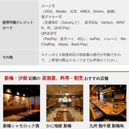
カード可
（VISA、Master、JCB、AMEX、Diners、銀聯）
電子マネー可
使用可能
クレジット
（交通系IC（Suicaなど）、楽天Edy、nanaco、WAO
カード
N、iD、QUICPay）
QR決済可
（PayPay、楽天ペイ、d払い、auPay、メルペイ、We
ChatPay、Alipay、Bank Pay）
※インボイス制度対応の領収書の発行が可能ですの
その他
で、ご希望の際はスタッフまでお声掛けください。
新橋・汐留
居酒屋、料亭・割烹
近隣の
おすすめ店舗
新橋シャモロック酒
かに地獄 新橋
九州 熱中屋 新橋烏