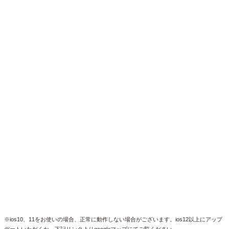
※ios10、11をお使いの場合、正常に動作しない場合がございます。ios12以上にアップ