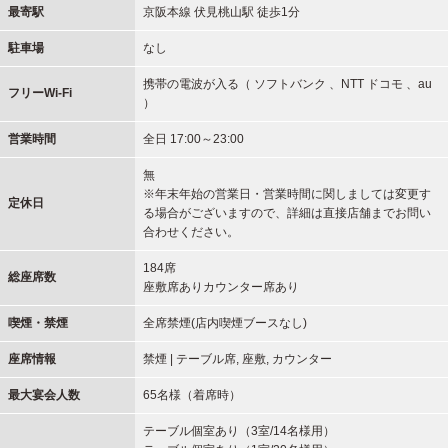
最寄駅
京阪本線 伏見桃山駅 徒歩1分
駐車場
なし
携帯の電波が入る（ ソフトバンク 、NTT ドコモ 、au
フリーWi-Fi
）
営業時間
全日 17:00～23:00
無
※年末年始の営業日・営業時間に関しましては変更す
定休日
る場合がございますので、詳細は直接店舗までお問い
合わせください。
184席
総座席数
座敷席ありカウンター席あり
喫煙・禁煙
全席禁煙(店内喫煙ブースなし)
座席情報
禁煙 | テーブル席, 座敷, カウンター
最大宴会人数
65名様（着席時）
テーブル個室あり（3室/14名様用）