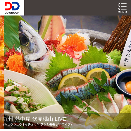
九州 熱中屋 伏見桃山 LIVE
（キュウシュウネッチュウヤ フシミモモヤマ ライブ）