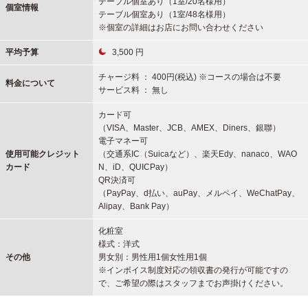
テーブル個室あり（1室/20名様用）
個室情報
テーブル個室あり（1室/48名様用）
※個室の詳細はお店にお問い合わせください
平均予算
3,500 円
チャージ料 ： 400円(税込) ※コースの場合は不要
料金について
サービス料 ： 無し
カード可
（VISA、Master、JCB、AMEX、Diners、銀聯）
電子マネー可
使用可能
クレジット
（交通系IC（Suicaなど）、楽天Edy、nanaco、WAO
カード
N、iD、QUICPay）
QR決済可
（PayPay、d払い、auPay、メルペイ、WeChatPay、
Alipay、Bank Pay）
化粧室
様式：洋式
その他
男女別：男性用1個女性用1個
※インボイス制度対応の領収書の発行が可能ですの
で、ご希望の際はスタッフまでお声掛けください。