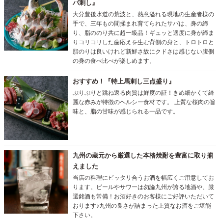
バ刺し』
大分豊後水道の荒波と、熱意溢れる現地の生産者様の
手で、三年もの間揉まれ育てられたサバは、身の締
り、脂ののり共に超一級品！ギュッと適度に身が締ま
りコリコリした歯応えを生む背側の身と、トロトロと
脂のりは良いけれど新鮮さ故にクドさは感じない腹側
の身の食べ比べが楽しめます。
おすすめ！『特上馬刺し三点盛り』
ぷりぷりと跳ね返る肉質は鮮度の証！きめ細かくて綺
麗な赤みが特徴のヘルシー食材です。 上質な桜肉の旨
味と、脂の甘味が感じられる一品です。
九州の蔵元から厳選した本格焼酎を豊富に取り揃
えました
当店の料理にピッタリ合うお酒を幅広くご用意してお
ります。ビールやサワーは勿論九州が誇る地酒や、厳
選銘酒も常備！お酒好きのお客様にご好評いただいて
おります♪九州の良さが詰まった上質なお酒をご堪能
下さい。