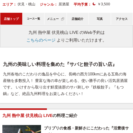
伏見・桃山
居酒屋
￥3,500
エリア：
ジャンル：
平均予算：
店舗トップ
コース一覧
メニュー
店舗紹介
写真
アクセス
九州 熱中屋 伏見桃山 LIVE のWeb予約は
こちらのページ
よりご利用いただけます。
九州の美味しい料理を集めた『サバと餃子の旨い店』
九州各地のこだわりの逸品を中心に、長崎の西方100kmにある五島の海
産物を多数投入！ 豊富な海の幸が楽しめる、使い勝手の良い活気居酒屋
です。 いけすから取り出す鮮度抜群のサバ刺しや『鉄板餃子』『もつ
鍋』など、絶品九州料理をお楽しみください！
九州 熱中屋 伏見桃山 LIVE
の料理ご紹介
プリプリの食感・新鮮さにこだわった『活豊後サ