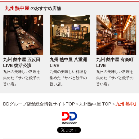
九州熱中屋
のおすすめ店舗
九州 熱中屋 五反田
九州 熱中屋 八重洲
九州 熱中屋 有楽町
LIVE 復活公演
LIVE
LIVE
九州の美味しい料理を
九州の美味しい料理を
九州の美味しい料理を
集めた『サバと餃子の
集めた『サバと餃子の
集めた『サバと餃子の
旨い店』
旨い店』
旨い店』
DDグループ店舗総合情報サイトTOP
九州熱中屋 TOP
九州 熱中屋 