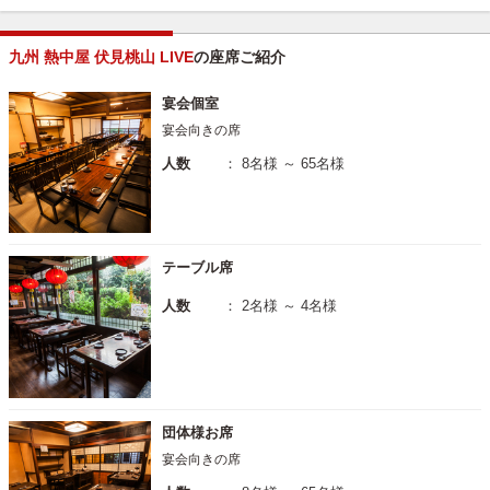
九州 熱中屋 伏見桃山 LIVE
の座席ご紹介
宴会個室
宴会向きの席
人数
： 8名様 ～ 65名様
テーブル席
人数
： 2名様 ～ 4名様
団体様お席
宴会向きの席