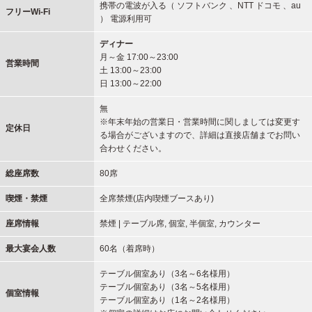
携帯の電波が入る（ ソフトバンク 、NTT ドコモ 、au
フリーWi-Fi
） 電源利用可
ディナー
月～金 17:00～23:00
営業時間
土 13:00～23:00
日 13:00～22:00
無
※年末年始の営業日・営業時間に関しましては変更す
定休日
る場合がございますので、詳細は直接店舗までお問い
合わせください。
総座席数
80席
喫煙・禁煙
全席禁煙(店内喫煙ブースあり)
座席情報
禁煙 | テーブル席, 個室, 半個室, カウンター
最大宴会人数
60名（着席時）
テーブル個室あり（3名～6名様用）
テーブル個室あり（3名～5名様用）
個室情報
テーブル個室あり（1名～2名様用）