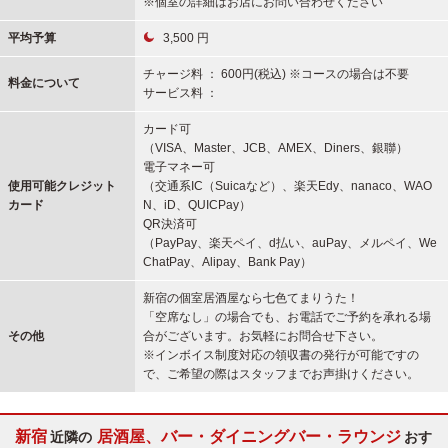
※個室の詳細はお店にお問い合わせください
平均予算
3,500 円
チャージ料 ： 600円(税込) ※コースの場合は不要
料金について
サービス料 ：
カード可
（VISA、Master、JCB、AMEX、Diners、銀聯）
電子マネー可
使用可能
クレジット
（交通系IC（Suicaなど）、楽天Edy、nanaco、WAO
カード
N、iD、QUICPay）
QR決済可
（PayPay、楽天ペイ、d払い、auPay、メルペイ、We
ChatPay、Alipay、Bank Pay）
新宿の個室居酒屋なら七色てまりうた！
「空席なし」の場合でも、お電話でご予約を承れる場
その他
合がございます。お気軽にお問合せ下さい。
※インボイス制度対応の領収書の発行が可能ですの
で、ご希望の際はスタッフまでお声掛けください。
新宿
居酒屋、バー・ダイニングバー・ラウンジ
近隣の
おす