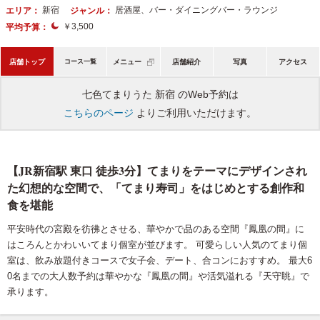
新宿
居酒屋、バー・ダイニングバー・ラウンジ
エリア：
ジャンル：
￥3,500
平均予算：
店舗トップ
コース一覧
メニュー
店舗紹介
写真
アクセス
七色てまりうた 新宿 のWeb予約は
こちらのページ
よりご利用いただけます。
【JR新宿駅 東口 徒歩3分】てまりをテーマにデザインされ
た幻想的な空間で、「てまり寿司」をはじめとする創作和
食を堪能
平安時代の宮殿を彷彿とさせる、華やかで品のある空間『鳳凰の間』に
はころんとかわいいてまり個室が並びます。 可愛らしい人気のてまり個
室は、飲み放題付きコースで女子会、デート、合コンにおすすめ。 最大6
0名までの大人数予約は華やかな『鳳凰の間』や活気溢れる『天守眺』で
承ります。