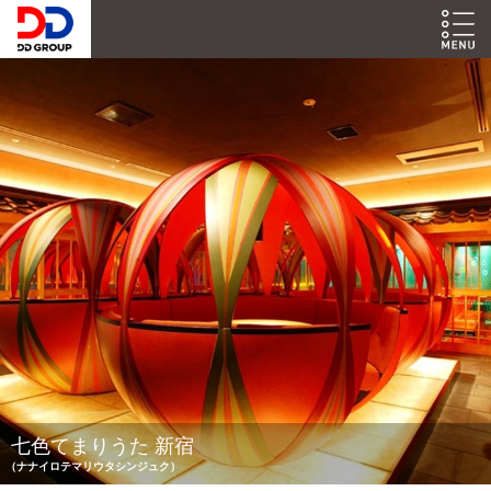
七色てまりうた 新宿
（ナナイロテマリウタシンジュク）