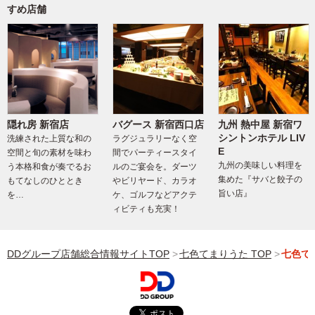
すめ店舗
隠れ房 新宿店
バグース 新宿西口店
九州 熱中屋 新宿ワ
シントンホテル LIV
洗練された上質な和の
ラグジュラリーなく空
E
空間と旬の素材を味わ
間でパーティースタイ
九州の美味しい料理を
う本格和食が奏でるお
ルのご宴会を。ダーツ
集めた『サバと餃子の
もてなしのひととき
やビリヤード、カラオ
旨い店』
を…
ケ、ゴルフなどアクテ
ィビティも充実！
DDグループ店舗総合情報サイトTOP
七色てまりうた TOP
七色て