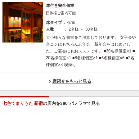
扉付き完全個室
団体様ご案内可能
席タイプ：
個室
人数
： 2名様 ～ 30名様
大小様々な個室をご用意しております。 女子会や
合コンはもちろん忘年会、新年会をはじめとし
た、ご宴会にもおススメです。 ■30名様個室×1 ■
20名様個室×1 ■8名様個室×1 ■6名様個室×6 ■2名
様個室×3 喫煙可
席紹介をもっと見る
七色てまりうた 新宿
の店内を360°パノラマで見る