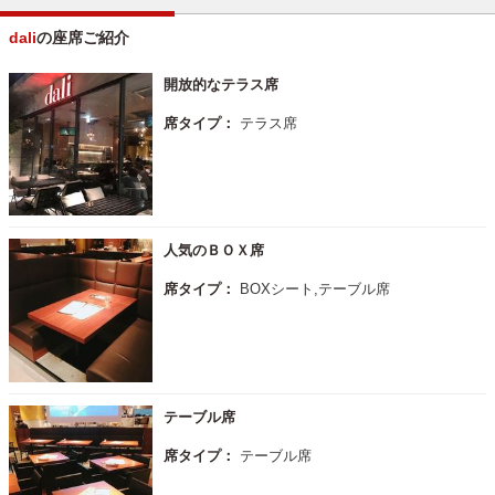
dali
の座席ご紹介
開放的なテラス席
席タイプ：
テラス席
人気のＢＯＸ席
席タイプ：
BOXシート,テーブル席
テーブル席
席タイプ：
テーブル席