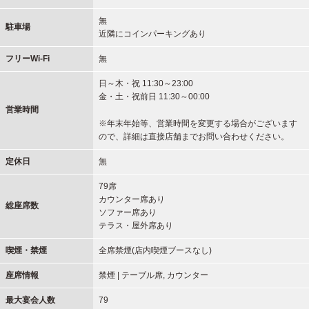
無
駐車場
近隣にコインパーキングあり
フリーWi-Fi
無
日～木・祝 11:30～23:00
金・土・祝前日 11:30～00:00
営業時間
※年末年始等、営業時間を変更する場合がございます
ので、詳細は直接店舗までお問い合わせください。
定休日
無
79席
カウンター席あり
総座席数
ソファー席あり
テラス・屋外席あり
喫煙・禁煙
全席禁煙(店内喫煙ブースなし)
座席情報
禁煙 | テーブル席, カウンター
最大宴会人数
79