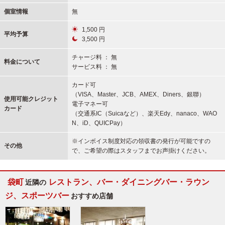
個室情報
無
1,500 円
平均予算
3,500 円
チャージ料 ： 無
料金について
サービス料 ： 無
カード可
（VISA、Master、JCB、AMEX、Diners、銀聯）
使用可能
クレジット
電子マネー可
カード
（交通系IC（Suicaなど）、楽天Edy、nanaco、WAO
N、iD、QUICPay）
※インボイス制度対応の領収書の発行が可能ですの
その他
で、ご希望の際はスタッフまでお声掛けください。
袋町
レストラン、バー・ダイニングバー・ラウン
近隣の
ジ、スポーツバー
おすすめ店舗