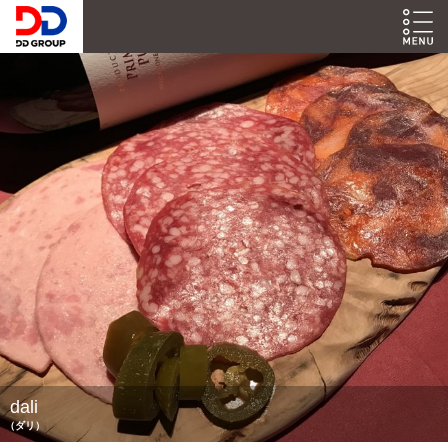
dali
（ダリ）