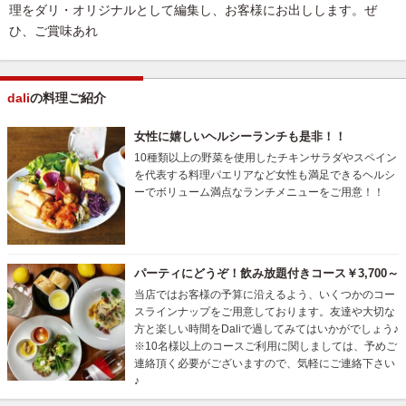
理をダリ・オリジナルとして編集し、お客様にお出しします。ぜ
ひ、ご賞味あれ
dali
の料理ご紹介
女性に嬉しいヘルシーランチも是非！！
10種類以上の野菜を使用したチキンサラダやスペイン
を代表する料理パエリアなど女性も満足できるヘルシ
ーでボリューム満点なランチメニューをご用意！！
パーティにどうぞ！飲み放題付きコース￥3,700～
当店ではお客様の予算に沿えるよう、いくつかのコー
スラインナップをご用意しております。友達や大切な
方と楽しい時間をDaliで過してみてはいかがでしょう♪
※10名様以上のコースご利用に関しましては、予めご
連絡頂く必要がございますので、気軽にご連絡下さい
♪