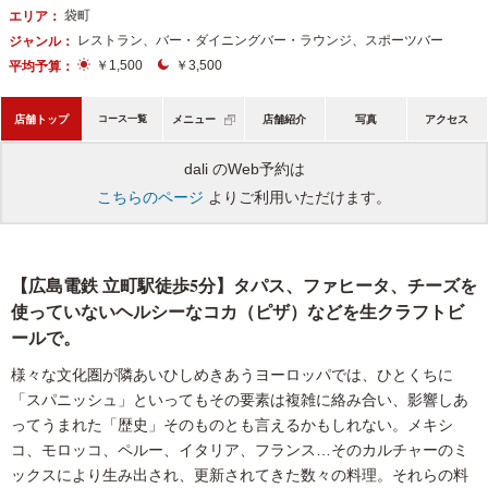
袋町
エリア：
レストラン、バー・ダイニングバー・ラウンジ、スポーツバー
ジャンル：
￥1,500
￥3,500
平均予算：
店舗トップ
コース一覧
メニュー
店舗紹介
写真
アクセス
dali のWeb予約は
こちらのページ
よりご利用いただけます。
【広島電鉄 立町駅徒歩5分】タパス、ファヒータ、チーズを
使っていないヘルシーなコカ（ピザ）などを生クラフトビ
ールで。
様々な文化圏が隣あいひしめきあうヨーロッパでは、ひとくちに
「スパニッシュ」といってもその要素は複雑に絡み合い、影響しあ
ってうまれた「歴史」そのものとも言えるかもしれない。メキシ
コ、モロッコ、ペルー、イタリア、フランス…そのカルチャーのミ
ックスにより生み出され、更新されてきた数々の料理。それらの料