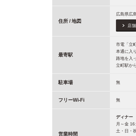
広島県広島
住所 / 地図
店舗
市電「立
本通に入り
最寄駅
路地を入
立町駅から
駐車場
無
フリーWi-Fi
無
ディナー
月～金 16:
土・日・祝 1
営業時間