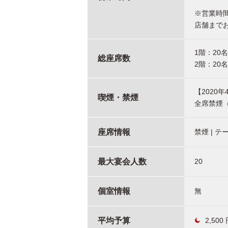
※営業時
店舗まで
1階：20
総座席数
2階：20
【2020
喫煙・禁煙
全席禁煙
座席情報
禁煙 | テ
最大宴会人数
20
個室情報
無
平均予算
2,500