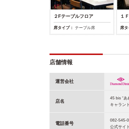
２Fテーブルフロア
１
席タイプ：
テーブル席
席タ
店舗情報
運営会社
45 bis “あ
店名
キャラント
082-545-
電話番号
公式サイ