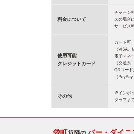
チャージ料
料金について
スの場合
サービス料
カード可
（VISA、
使用可能
電子マネ
（交通系、I
クレジットカード
QRコード
（PayPa
※インボ
その他
タッフま
袋町
バー・ダイニ
近隣の