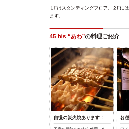
１Fはスタンディングフロア、２Fに
ます。
45 bis “あわ”
の料理ご紹介
自慢の炭火焼あります！
各