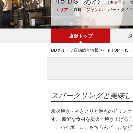
45 bis “あわ”
（キャラントサ
袋町
バー・ダイニ
エリア：
ジャンル：
店舗トップ
メ
DDグループ店舗総合情報サイトTOP
45 
スパークリングと美味し
炭火焼き・やきとりと泡ものドリンク
す。 新鮮な食材を炭火で焼き上げる
ー、ハイボール、もちろんビールなど