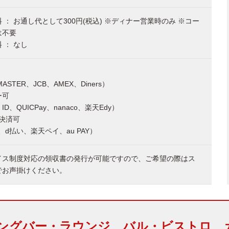
 ： お通し代として300円(税込) ※ディナー営業時のみ ※コー
は不要
 ： なし
MASTER、JCB、AMEX、Diners）
ー可
D、QUICPay、nanaco、楽天Edy）
決済可
y、d払い、楽天ペイ、au PAY）
イス制度対応の領収書の発行が可能ですので、ご希望の際はス
でお声掛けください。
ングバー・ラウンジ、バル・ビストロ、