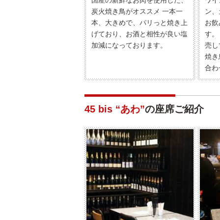
国産の新鮮なお肉を使用した、
ワイ
炭火焼き鳥がオススメ 一本一
ン、
本、大きめで、パリっと焼き上
お飲
げており、お酒と相性が良い塩
す。
加減になっております。
売し
焼き
合わ
45 bis “あわ”
の座席ご紹介