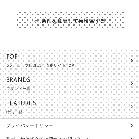
条件を変更して再検索する
TOP
DDグループ店舗総合情報サイトTOP
BRANDS
ブランド一覧
FEATURES
特集一覧
プライバシーポリシー