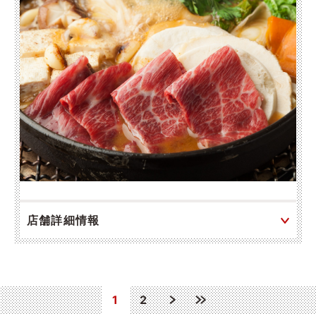
店舗詳細情報
1
2