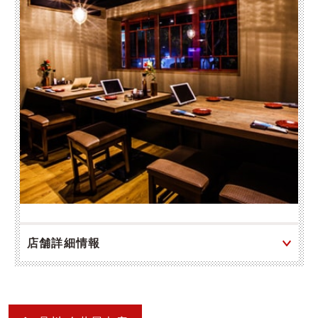
店舗詳細情報