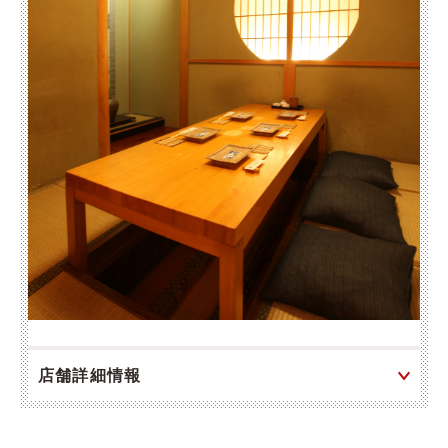
店舗詳細情報