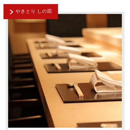
やきとり しの田