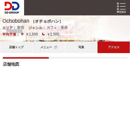
Ochobohan
（オチョボハン）
新宿
カフェ・茶房
エリア：
ジャンル：
￥1,500
￥1,500
平均予算：
店舗トップ
メニュー
写真
アクセス
店舗地図