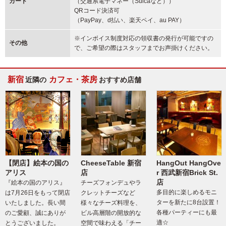
カード
（交通系電子マネー（Suicaなど））
QRコード決済可
（PayPay、d払い、楽天ペイ、au PAY）
※インボイス制度対応の領収書の発行が可能ですの
その他
で、ご希望の際はスタッフまでお声掛けください。
新宿
カフェ・茶房
近隣の
おすすめ店舗
【閉店】絵本の国の
CheeseTable 新宿
HangOut HangOve
アリス
店
r 西武新宿Brick St.
店
『絵本の国のアリス』
チーズフォンデュやラ
多目的に楽しめるモニ
は7月26日をもって閉店
クレットチーズなど
ターを新たに8台設置！
いたしました。長い間
様々なチーズ料理を、
各種パーティーにも最
のご愛顧、誠にありが
ビル高層階の開放的な
適☆
とうございました。
空間で味わえる「チー