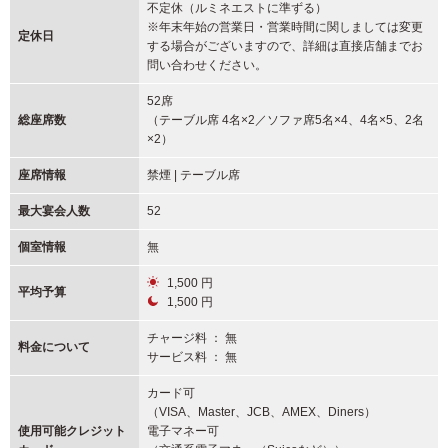
不定休（ルミネエストに準ずる）
※年末年始の営業日・営業時間に関しましては変更
定休日
する場合がございますので、詳細は直接店舗までお
問い合わせください。
52席
総座席数
（テーブル席 4名×2／ソファ席5名×4、4名×5、2名
×2）
座席情報
禁煙 | テーブル席
最大宴会人数
52
個室情報
無
1,500 円
平均予算
1,500 円
チャージ料 ： 無
料金について
サービス料 ： 無
カード可
（VISA、Master、JCB、AMEX、Diners）
使用可能
クレジット
電子マネー可