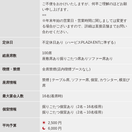
ご不便をおかけいたしますが、何卒ご理解のほどお願
い申し上げます。
==
※年末年始の営業日・営業時間に関しましては変更す
る場合がございますので、詳細は直接店舗までお問い
合わせください。
定休日
不定休日あり（ハービスPLAZA ENTに準ずる）
100席
総座席数
座敷席あり掘りごたつ席ありソファー席あり
喫煙・禁煙
全席禁煙(店内喫煙ブースなし)
禁煙 | テーブル席, ソファー席, 個室, カウンター, 横並び
座席情報
席
最大宴会人数
16名(着席時)
掘りごたつ個室あり（2名～16名様用）
個室情報
掘りごたつ個室あり（2名～10名様用）
2,500 円
平均予算
6,000 円