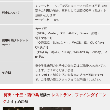
チャージ料 ： 770円(税込) ※コースの場合は不要 ※個
室をご利用の場合、室料として1組3,000円（税込）を
料金について
頂戴いたします
サービス料 ： 5％
カード可
（VISA、Master、JCB、AMEX、Diners、銀聯）
電子マネー可
使用可能
クレジット
（交通系IC（Suicaなど）、WAON、iD、QUICPay）
カード
QR決済可
（PayPay、d払い、auPay、WeChatPay、Alipay、Ba
nk Pay）
※小学生未満のお子様の御入店はご遠慮いただいてお
ります。ご了承くださいませ。
その他
※インボイス制度対応の領収書の発行が可能ですの
で、ご希望の際はスタッフまでお声掛けください。
梅田・十三・西中島
レストラン、ファインダイニン
近隣の
グ
おすすめ店舗