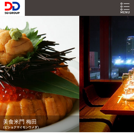
美食米門 梅田
（ビショクマイモンウメダ）