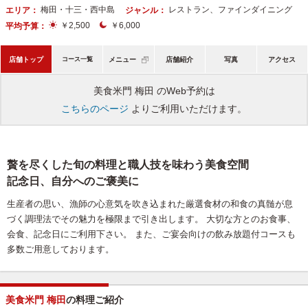
梅田・十三・西中島
レストラン、ファインダイニング
エリア：
ジャンル：
￥2,500
￥6,000
平均予算：
店舗トップ
コース一覧
メニュー
店舗紹介
写真
アクセス
美食米門 梅田 のWeb予約は
こちらのページ
よりご利用いただけます。
贅を尽くした旬の料理と職人技を味わう美食空間
記念日、自分へのご褒美に
生産者の思い、漁師の心意気を吹き込まれた厳選食材の和食の真髄が息
づく調理法でその魅力を極限まで引き出します。 大切な方とのお食事、
会食、記念日にご利用下さい。 また、ご宴会向けの飲み放題付コースも
多数ご用意しております。
美食米門 梅田
の料理ご紹介