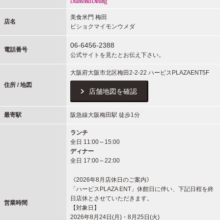
美食米門 梅田
店名
ビショクマイモンウメダ
06-6456-2388
電話番号
公式サイトを見たとお伝え下さい。
大阪府大阪市北区梅田2-2-22 ハービスPLAZAENT5F
住所 / 地図
店舗地図を確認
最寄駅
阪急線大阪梅田駅 徒歩1分
ランチ
全日 11:00～15:00
ディナー
全日 17:00～22:00
《2026年8月店休日のご案内》
「ハービスPLAZA ENT」休館日に伴い、下記日程を終
日店休とさせていただきます。
営業時間
【対象日】
2026年8月24日(月)・8月25日(火)