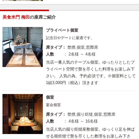
美食米門 梅田
の座席ご紹介
プライベート個室
記念日やデートに最適です。
席タイプ：
禁煙,個室,窓際席
人数
： 2名様 ～ 4名様
当店一番人気のテーブル個室。ゆったりとしたプ
ライベート空間で贅を尽くした料理をお楽しみ下
さい。 人気の為、予約必須です。※個室料として
1組3,000円（税込）頂きます
個室
宴会個室
席タイプ：
禁煙,掘り炬燵,個室,窓際席
人数
： 4名様 ～ 16名様
当店人気の掘り炬燵座敷個室。ゆっくり足を伸ば
せる堀炬燵で贅を尽くした教理をお楽しみ下さ