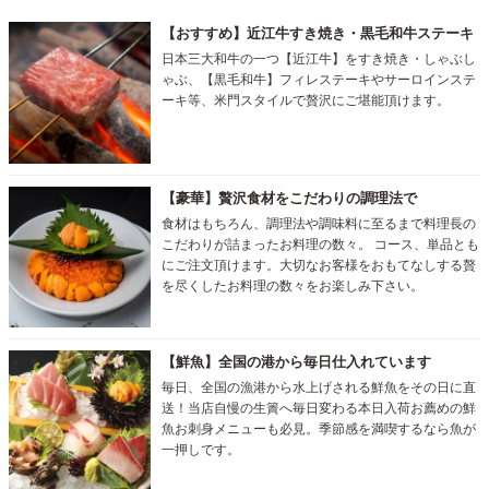
【おすすめ】近江牛すき焼き・黒毛和牛ステーキ
日本三大和牛の一つ【近江牛】をすき焼き・しゃぶし
ゃぶ、【黒毛和牛】フィレステーキやサーロインステ
ーキ等、米門スタイルで贅沢にご堪能頂けます。
【豪華】贅沢食材をこだわりの調理法で
食材はもちろん、調理法や調味料に至るまで料理長の
こだわりが詰まったお料理の数々。 コース、単品とも
にご注文頂けます。大切なお客様をおもてなしする贅
を尽くしたお料理の数々をお楽しみ下さい。
【鮮魚】全国の港から毎日仕入れています
毎日、全国の漁港から水上げされる鮮魚をその日に直
送！当店自慢の生簀へ毎日変わる本日入荷お薦めの鮮
魚お刺身メニューも必見。季節感を満喫するなら魚が
一押しです。