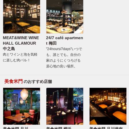
MEAT&WINE WINE
24/7 café apartmen
HALL GLAMOUR
t 梅田
中之島
"24hours/7days"いつで
肉とワインと泡を気軽
も、誰とでも。自分の
に楽しむ肉バル！
家のようにくつろげる
居心地の良い場所。
美食米門
のおすすめ店舗
美食米門 品川
美食米門 横浜
美食米門 品川港南