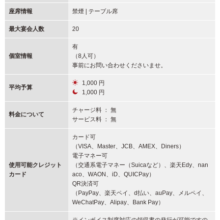
座席情報
禁煙 | テーブル席
最大宴会人数
20
有
個室情報
（8人可）
事前にお問い合わせくださいませ。
1,000 円
平均予算
1,000 円
チャージ料 ： 無
料金について
サービス料 ： 無
カード可
（VISA、Master、JCB、AMEX、Diners）
電子マネー可
使用可能
クレジット
（交通系電子マネー（Suicaなど）、楽天Edy、nan
カード
aco、WAON、iD、QUICPay）
QR決済可
（PayPay、楽天ペイ、d払い、auPay、メルペイ、
WeChatPay、Alipay、Bank Pay）
※インボイス制度対応の領収書の発行が可能ですの