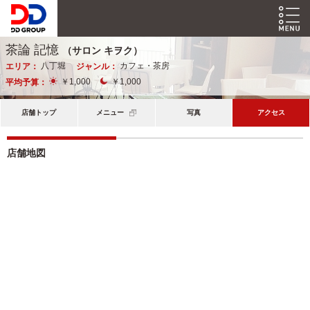
茶論 記憶
（サロン キヲク）
八丁堀
カフェ・茶房
エリア：
ジャンル：
￥1,000
￥1,000
平均予算：
店舗トップ
メニュー
写真
アクセス
店舗地図