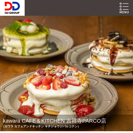
kawara CAFE＆KITCHEN 吉祥寺PARCO店
（カワラ カフェアンドキッチン キチジョウジパルコテン）