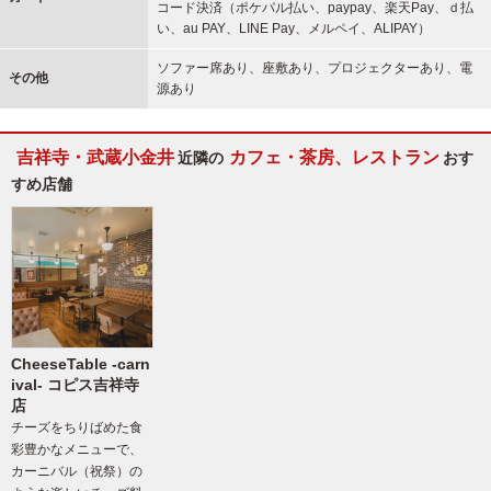
コード決済（ポケパル払い、paypay、楽天Pay、ｄ払
い、au PAY、LINE Pay、メルペイ、ALIPAY）
ソファー席あり、座敷あり、プロジェクターあり、電
その他
源あり
吉祥寺・武蔵小金井
カフェ・茶房、レストラン
近隣の
おす
すめ店舗
CheeseTable -carn
ival- コピス吉祥寺
店
チーズをちりばめた食
彩豊かなメニューで、
カーニバル（祝祭）の