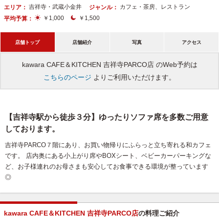
吉祥寺・武蔵小金井
カフェ・茶房、レストラン
エリア：
ジャンル：
￥1,000
￥1,500
平均予算：
店舗トップ
店舗紹介
写真
アクセス
kawara CAFE＆KITCHEN 吉祥寺PARCO店 のWeb予約は
こちらのページ
よりご利用いただけます。
【吉祥寺駅から徒歩３分】ゆったりソファ席を多数ご用意
しております。
吉祥寺PARCO７階にあり、お買い物帰りにふらっと立ち寄れる和カフェ
です。 店内奥にある小上がり席やBOXシート、ベビーカーパーキングな
ど、お子様連れのお母さまも安心してお食事できる環境が整っています
◎
kawara CAFE＆KITCHEN 吉祥寺PARCO店
の料理ご紹介