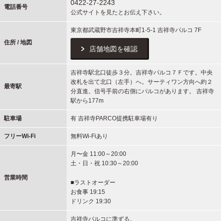
0422-27-2243
電話番号
公式サイトを見たとお伝え下さい。
東京都武蔵野市吉祥寺本町1-5-1 吉祥寺パルコ 7F
住所 / 地図
店舗地図を確認
吉祥寺駅北口徒歩３分。吉祥寺パルコ７Ｆです。中央
改札を出て北口（左手）へ。サーティワン方向へ約２
最寄駅
分直進。信号手前の右側にパルコがあります。 吉祥寺
駅から177m
駐車場
有 吉祥寺PARCO提携駐車場有り
フリーWi-Fi
無料Wi-Fiあり
月〜金 11:00～20:00
土・日・祝 10:30～20:00
営業時間
■ラストオーダー
お食事 19:15
ドリンク 19:30
吉祥寺パルコに準ずる。