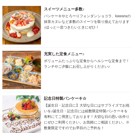
スイーツメニュー多数♪
パンケーキやとろーりフォンダンショコラ、kawaraの
抹茶カヌレなど多数のスイーツを取り揃えております
♪ほっと一息つきたいときにぜひ！
充実した定食メニュー♪
ボリュームたっぷりな定食からヘルシーな定食まで！
ランチやご夕飯にお召し上がりください♪
記念日特製パンケーキ☆
【誕生日・記念日に】大切な日にはサプライズでお祝
いを♪誕生日・記念日には組数限定特製パンケーキを
有料にてご用意しております！大切な日の思い出作り
にぜひご利用ください。お気軽にご相談ください。※
数量限定ですのでお早目のご予約を！