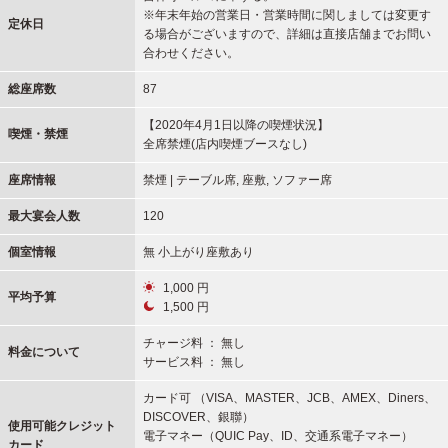
※年末年始の営業日・営業時間に関しましては変更す
定休日
る場合がございますので、詳細は直接店舗までお問い
合わせください。
総座席数
87
【2020年4月1日以降の喫煙状況】
喫煙・禁煙
全席禁煙(店内喫煙ブースなし)
座席情報
禁煙 | テーブル席, 座敷, ソファー席
最大宴会人数
120
個室情報
無 小上がり座敷あり
1,000 円
平均予算
1,500 円
チャージ料 ： 無し
料金について
サービス料 ： 無し
カード可 （VISA、MASTER、JCB、AMEX、Diners、
DISCOVER、銀聯）
使用可能
クレジット
電子マネー（QUIC Pay、ID、交通系電子マネー）
カード