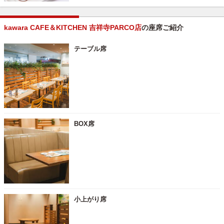
kawara CAFE＆KITCHEN 吉祥寺PARCO店
の座席ご紹介
テーブル席
BOX席
小上がり席