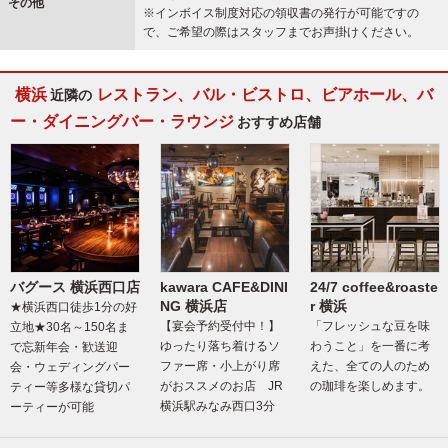
その他
※インボイス制度対応の領収書の発行が可能ですの
で、ご希望の際はスタッフまでお声掛けください。
横浜
レストラン、バル・ビストロ、ビアホール、バ
近隣の
ー・ダイニングバー・ラウンジ
おすすめ店舗
バグース 横浜西口店
kawara CAFE&DINI
24/7 coffee&roaste
NG 横浜店
r 横浜
★横浜西口徒歩1分の好
【宴会予約受付中！】
「フレッシュな豆を味
立地★30名～150名ま
ゆったり落ち着けるソ
わうこと」を一番に考
で忘新年会・歓送迎
ファー席・小上がり席
えた、全ての人のため
会・ウェディングパー
がおススメのお店 JR
の珈琲を楽しめます。
ティー等多様な貸切パ
横浜駅みなみ西口3分
ーティーが可能