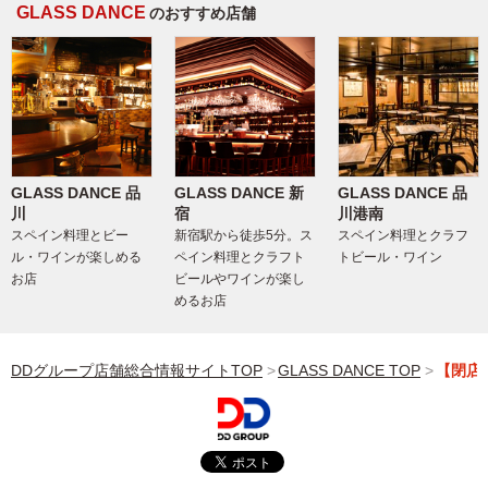
GLASS DANCE
のおすすめ店舗
GLASS DANCE 品
GLASS DANCE 新
GLASS DANCE 品
川
宿
川港南
スペイン料理とビー
新宿駅から徒歩5分。ス
スペイン料理とクラフ
ル・ワインが楽しめる
ペイン料理とクラフト
トビール・ワイン
お店
ビールやワインが楽し
めるお店
DDグループ店舗総合情報サイトTOP
GLASS DANCE TOP
【閉店】