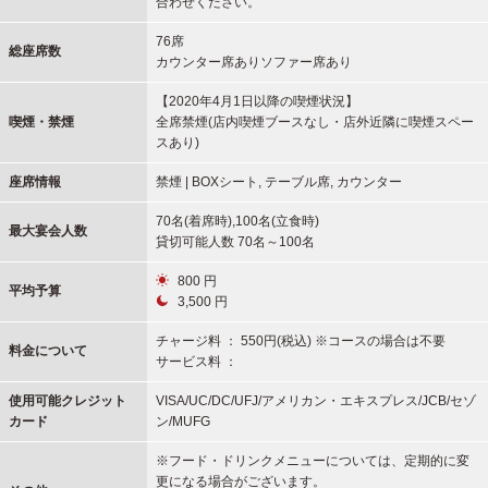
合わせください。
76席
総座席数
カウンター席ありソファー席あり
【2020年4月1日以降の喫煙状況】
喫煙・禁煙
全席禁煙(店内喫煙ブースなし・店外近隣に喫煙スペー
スあり)
座席情報
禁煙 | BOXシート, テーブル席, カウンター
70名(着席時),100名(立食時)
最大宴会人数
貸切可能人数 70名～100名
800 円
平均予算
3,500 円
チャージ料 ： 550円(税込) ※コースの場合は不要
料金について
サービス料 ：
使用可能
クレジット
VISA/UC/DC/UFJ/アメリカン・エキスプレス/JCB/セゾ
カード
ン/MUFG
※フード・ドリンクメニューについては、定期的に変
更になる場合がございます。