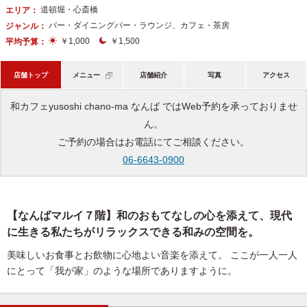
道頓堀・心斎橋
エリア：
バー・ダイニングバー・ラウンジ、カフェ・茶房
ジャンル：
￥1,000
￥1,500
平均予算：
店舗トップ
メニュー
店舗紹介
写真
アクセス
和カフェyusoshi chano-ma なんば ではWeb予約を承っておりませ
ん。
ご予約の場合はお電話にてご相談ください。
06-6643-0900
【なんばマルイ７階】和のおもてなしの心を添えて、現代
に生きる私たちがリラックスできる和みの空間を。
美味しいお食事とお飲物に心地よい音楽を添えて。 ここが一人一人
にとって「我が家」のような場所でありますように。