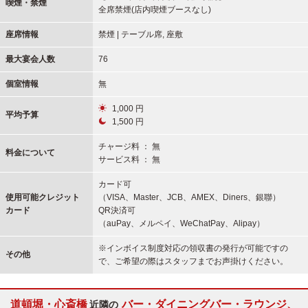
喫煙・禁煙
全席禁煙(店内喫煙ブースなし)
座席情報
禁煙 | テーブル席, 座敷
最大宴会人数
76
個室情報
無
1,000 円
平均予算
1,500 円
チャージ料 ： 無
料金について
サービス料 ： 無
カード可
使用可能
クレジット
（VISA、Master、JCB、AMEX、Diners、銀聯）
カード
QR決済可
（auPay、メルペイ、WeChatPay、Alipay）
※インボイス制度対応の領収書の発行が可能ですの
その他
で、ご希望の際はスタッフまでお声掛けください。
道頓堀・心斎橋
バー・ダイニングバー・ラウンジ、
近隣の