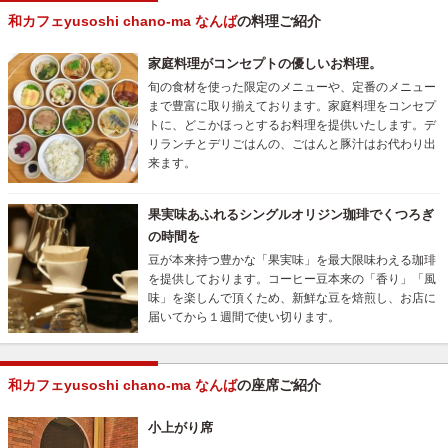
和カフェyusoshi chano-ma なんば
の料理ご紹介
家庭料理がコンセプトの優しいお料理。
旬の食材を使った限定のメニューや、定番のメニュー
まで豊富に取り揃えております。家庭料理をコンセプ
トに、どこかほっとするお料理を提供いたします。デ
リランチとデリごはんの、ごはんと豚汁はお代わり出
来ます。
果実味あふれるシングルオリジン珈琲でくつろぎ
の時間を
豆が本来持つ豊かな「果実味」を最大限味わえる珈琲
を提供しております。コーヒー豆本来の「香り」「風
味」を楽しんで頂くため、新鮮な豆を焙煎し、お店に
届いてから１週間で使い切ります。
和カフェyusoshi chano-ma なんば
の座席ご紹介
小上がり席