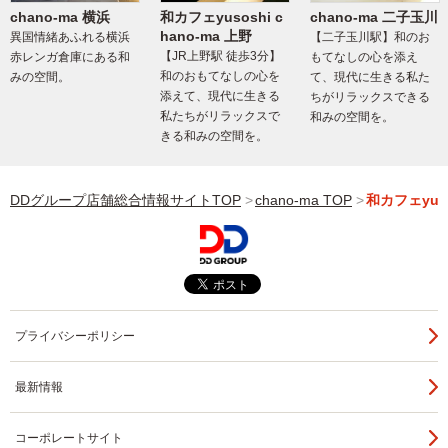
chano-ma 横浜
和カフェyusoshi c
chano-ma 二子玉川
hano-ma 上野
異国情緒あふれる横浜
【二子玉川駅】和のお
【JR上野駅 徒歩3分】
赤レンガ倉庫にある和
もてなしの心を添え
和のおもてなしの心を
みの空間。
て、現代に生きる私た
添えて、現代に生きる
ちがリラックスできる
私たちがリラックスで
和みの空間を。
きる和みの空間を。
DDグループ店舗総合情報サイトTOP
chano-ma TOP
和カフェyuso
プライバシーポリシー
最新情報
コーポレートサイト