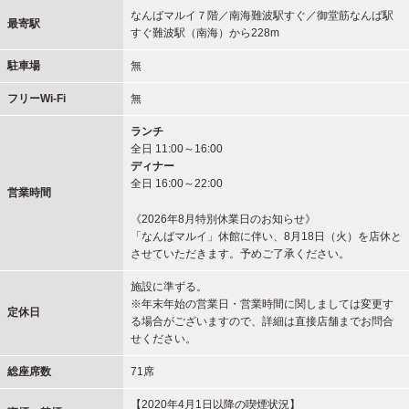
なんばマルイ７階／南海難波駅すぐ／御堂筋なんば駅
最寄駅
すぐ難波駅（南海）から228m
駐車場
無
フリーWi-Fi
無
ランチ
全日 11:00～16:00
ディナー
全日 16:00～22:00
営業時間
《2026年8月特別休業日のお知らせ》
「なんばマルイ」休館に伴い、8月18日（火）を店休と
させていただきます。予めご了承ください。
施設に準ずる。
※年末年始の営業日・営業時間に関しましては変更す
定休日
る場合がございますので、詳細は直接店舗までお問合
せください。
総座席数
71席
【2020年4月1日以降の喫煙状況】