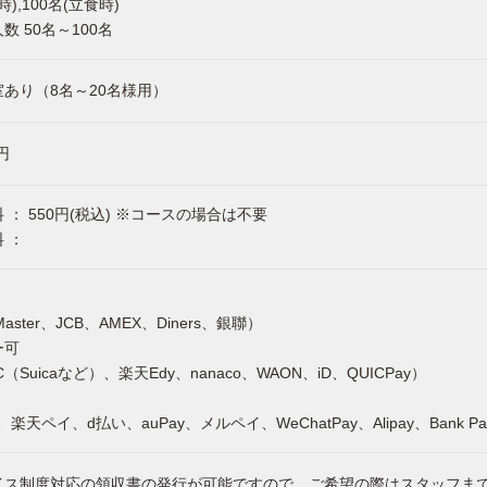
時),100名(立食時)
数 50名～100名
あり（8名～20名様用）
 円
 ： 550円(税込) ※コースの場合は不要
 ：
Master、JCB、AMEX、Diners、銀聯）
ー可
（Suicaなど）、楽天Edy、nanaco、WAON、iD、QUICPay）
y、楽天ペイ、d払い、auPay、メルペイ、WeChatPay、Alipay、Bank P
イス制度対応の領収書の発行が可能ですので、ご希望の際はスタッフま