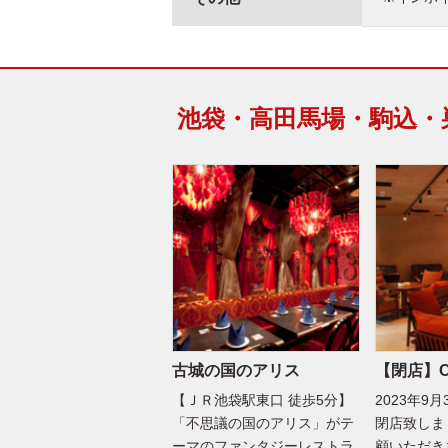
池袋・高田馬場・駒込・
古城の国のアリス
【閉店】CA
【ＪＲ池袋駅東口 徒歩5分】
2023年9
「不思議の国のアリス」がテ
閉店致しま
ーマのファンタジーレストラ
顧いただき