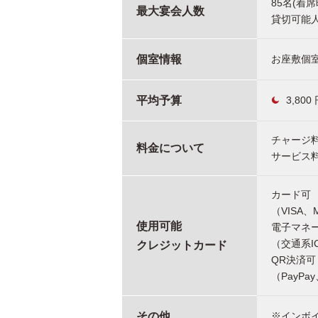
85名(着席
最大宴会人数
貸切可能人
個室情報
お座敷個室
平均予算
3,800
チャージ料
料金について
サービス料
カード可
（VISA、
使用可能
電子マネ
（交通系IC
クレジットカード
QR決済可
（PayPa
その他
※インボ