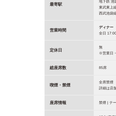
地下鉄 池
最寄駅
東武東上線
西武池袋線
ディナー
営業時間
全日 17:0
無
定休日
※営業日
総座席数
85席
全席禁煙
喫煙・禁煙
詳細は店
座席情報
禁煙 | テ