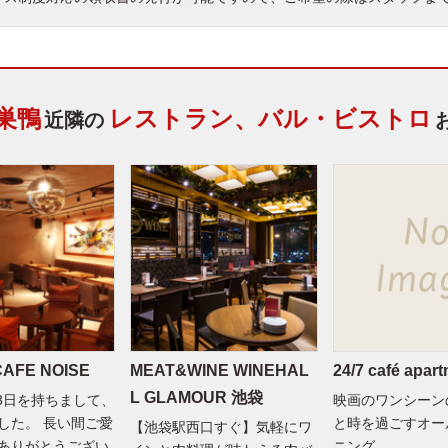
巣鴨
レストラン、バル・ビストロ
近隣の
FE NOISE
MEAT&WINE WINEHAL
24/7 café apa
L GLAMOUR 池袋
月3日を持ちまして、
映画のワンシーン
した。 長い間ご愛
と時を過ごすオー
【池袋駅西口すぐ】気軽にワ
ありがとうござい
ニング