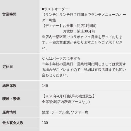
■ラストオーダー
営業時間
【ランチ】ランチ終了時間までランチメニューのオー
ダー可能
【ディナー】お食事：閉店1時間前
お飲物：閉店30分前
※店内一部区画でコラボカフェ営業を行っておりま
す。一部営業形態が異なりますことをご了承くださ
い。
なんばパークスに準ずる
※年末年始の営業日・営業時間に関しましては変更す
定休日
る場合がございますので、詳細は直接店舗までお問い
合わせください。
総座席数
146
【2020年4月1日以降の喫煙状況】
喫煙・禁煙
全席禁煙(店内喫煙ブースなし)
座席情報
禁煙 | テーブル席, ソファー席
最大宴会人数
130