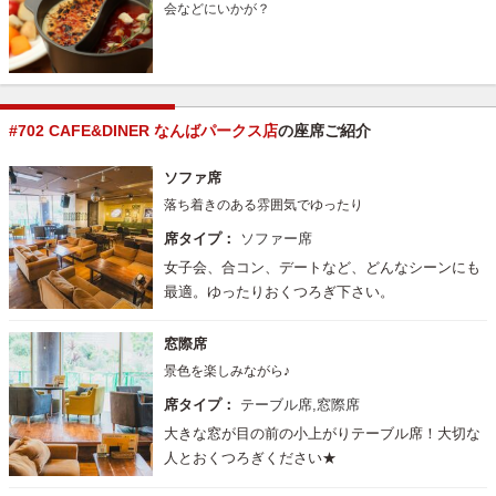
会などにいかが？
#702 CAFE&DINER なんばパークス店
の座席ご紹介
ソファ席
落ち着きのある雰囲気でゆったり
席タイプ：
ソファー席
女子会、合コン、デートなど、どんなシーンにも
最適。ゆったりおくつろぎ下さい。
窓際席
景色を楽しみながら♪
席タイプ：
テーブル席,窓際席
大きな窓が目の前の小上がりテーブル席！大切な
人とおくつろぎください★