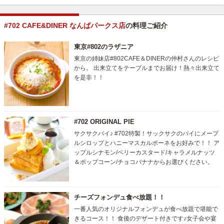
#702 CAFE&DINER なんばパークス店
の料理ご紹介
東京#802のラザニア
東京の姉妹店#802CAFE＆DINERの仲村さんのレシピ
から。 出来立てをテーブルまでお届け！熱々出来立て
を是非！！
#702 ORIGINAL PIE
サクサクパイ♪ #702特製！サックサクのパイにメープ
ルシロップとハニーマスカルポーネをお好みで！！ ア
ップルシナモン/ベリーカスタード/キャラメルナッツ
＆ポップコーン/チョコバナナからお選びください。
チーズフォンデュ食べ放題！！
一番人気のオリジナルフォンデュが食べ放題で堪能で
きるコース！！ 食後のデザート付きです♪女子会や宴