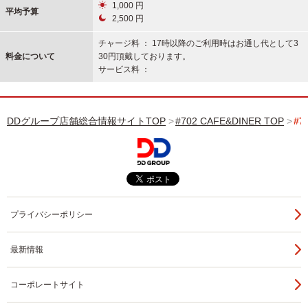
1,000 円
平均予算
2,500 円
チャージ料 ： 17時以降のご利用時はお通し代として3
料金について
30円頂戴しております。
サービス料 ：
DDグループ店舗総合情報サイトTOP
#702 CAFE&DINER TOP
#7
プライバシーポリシー
最新情報
コーポレートサイト