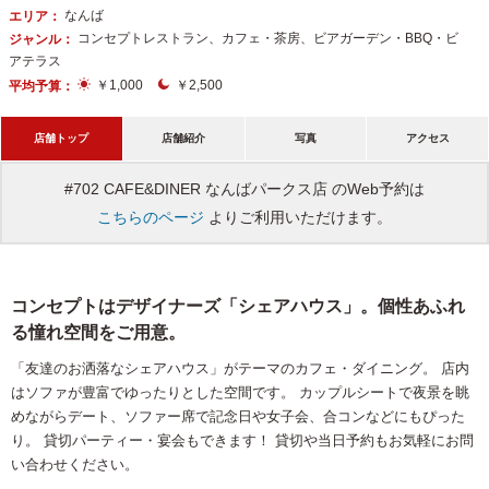
なんば
エリア：
コンセプトレストラン、カフェ・茶房、ビアガーデン・BBQ・ビ
ジャンル：
アテラス
￥1,000
￥2,500
平均予算：
店舗トップ
店舗紹介
写真
アクセス
#702 CAFE&DINER なんばパークス店 のWeb予約は
こちらのページ
よりご利用いただけます。
コンセプトはデザイナーズ「シェアハウス」。個性あふれ
る憧れ空間をご用意。
「友達のお洒落なシェアハウス」がテーマのカフェ・ダイニング。 店内
はソファが豊富でゆったりとした空間です。 カップルシートで夜景を眺
めながらデート、ソファー席で記念日や女子会、合コンなどにもぴった
り。 貸切パーティー・宴会もできます！ 貸切や当日予約もお気軽にお問
い合わせください。