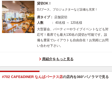
貸切OK！
DJブース、プロジェクターなど設備も充実！
席タイプ：
店舗貸切
人数
： 40名様 ～ 120名様
大型宴会、パーティーやライブイベントなども対
応可！着席でも最大130名の貸切が可能です。設
備も豊富でレイアウトも自由自在！お気軽にお問
い合わせ下さい。
席紹介をもっと見る
#702 CAFE&DINER なんばパークス店
の店内を360°パノラマで見る