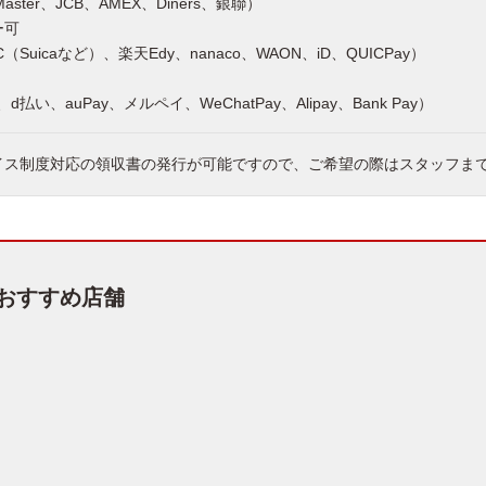
Master、JCB、AMEX、Diners、銀聯）
ー可
（Suicaなど）、楽天Edy、nanaco、WAON、iD、QUICPay）
y、d払い、auPay、メルペイ、WeChatPay、Alipay、Bank Pay）
イス制度対応の領収書の発行が可能ですので、ご希望の際はスタッフま
おすすめ店舗