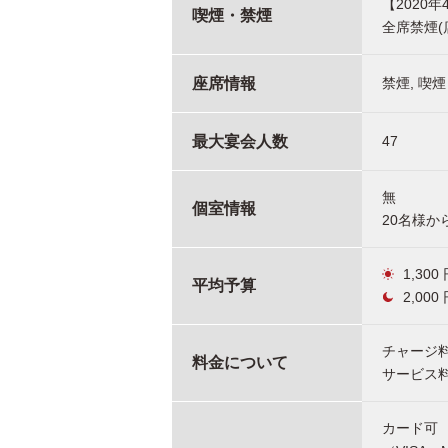
【2020
喫煙・禁煙
全席禁煙(
座席情報
禁煙, 喫煙
最大宴会人数
47
無
個室情報
20名様か
1,300
平均予算
2,000
チャージ料
料金について
サービス料
カード可