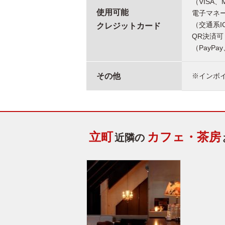
（VISA、
使用可能
電子マネ
（交通系IC
クレジットカード
QR決済可
（PayPa
その他
※インボ
立町
カフェ・茶房
近隣の