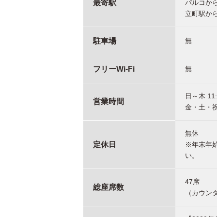
最寄駅
パルコか
立町駅から
駐車場
無
フリーWi-Fi
無
日～木 11:
営業時間
金・土・祝前
無休
定休日
※年末年
い。
47席
総座席数
（カウンタ