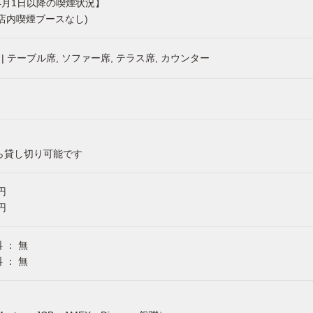
年4月1日以降の喫煙状況】
店内喫煙ブースなし)
 | テーブル席, ソファー席, テラス席, カウンター
ら貸し切り可能です
 円
 円
 ： 無
 ： 無