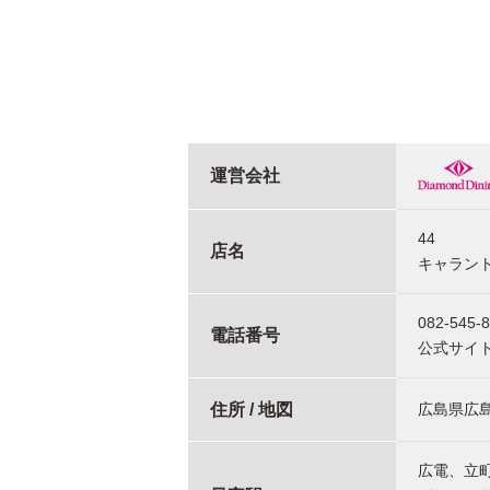
運営会社
44
店名
キャラン
082-545-
電話番号
公式サイ
住所 / 地図
広島県広島
広電、立