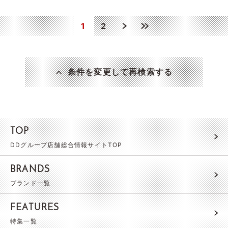
1
2
条件を変更して再検索する
TOP
DDグループ店舗総合情報サイトTOP
BRANDS
ブランド一覧
FEATURES
特集一覧