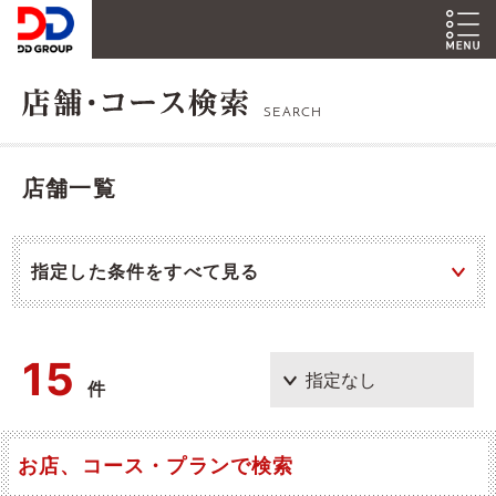
SEARCH
店舗一覧
指定した条件をすべて見る
15
件
お店、コース・プランで検索