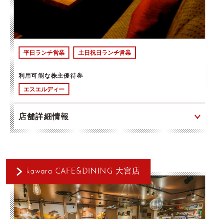
平日ランチ営業
土日祝日ランチ営業
利用可能な株主優待券
エスエルディー
店舗詳細情報
kawara CAFE&DINING 大宮店