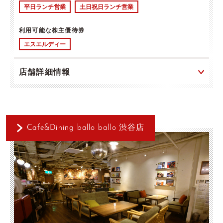
平日ランチ営業
土日祝日ランチ営業
利用可能な株主優待券
エスエルディー
店舗詳細情報
Cafe&Dining ballo ballo 渋谷店