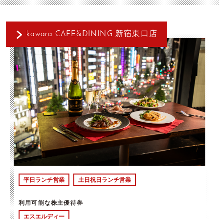
kawara CAFE&DINING 新宿東口店
平日ランチ営業
土日祝日ランチ営業
利用可能な株主優待券
エスエルディー