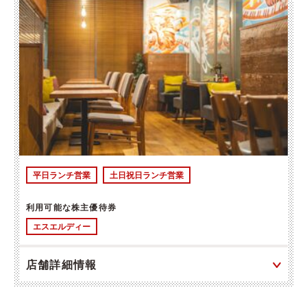
平日ランチ営業
土日祝日ランチ営業
利用可能な株主優待券
エスエルディー
店舗詳細情報