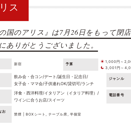
リス
の国のアリス』は7月26日をもって閉
にありがとうございました。
1,000円～2,
新宿
予算
3,001円～4,
飲み会・合コン
デート
誕生日・記念日
ジャンル
女子会・ママ会
子供連れOK
貸切可
ランチ
洋食・西洋料理
イタリアン（イタリア料理）
電話番号
ワインに合うお店
スイーツ
なお
禁煙 | BOXシート, テーブル席, 半個室