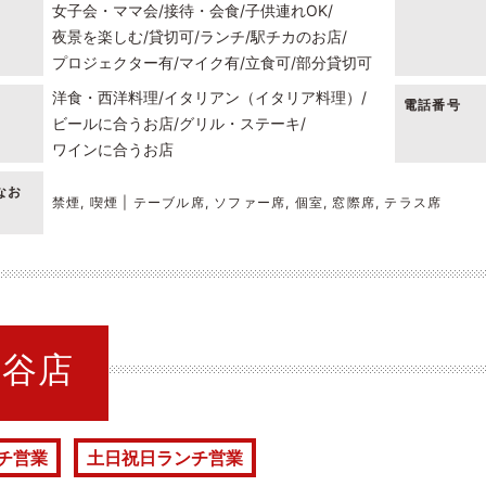
女子会・ママ会
接待・会食
子供連れOK
夜景を楽しむ
貸切可
ランチ
駅チカのお店
プロジェクター有
マイク有
立食可
部分貸切可
洋食・西洋料理
イタリアン（イタリア料理）
電話番号
ビールに合うお店
グリル・ステーキ
ワインに合うお店
なお
禁煙, 喫煙 | テーブル席, ソファー席, 個室, 窓際席, テラス席
 渋谷店
チ営業
土日祝日ランチ営業