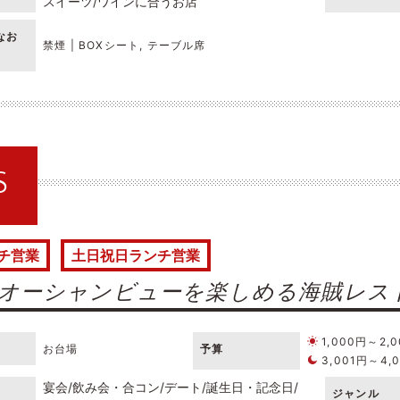
スイーツ
ワインに合うお店
なお
禁煙 | BOXシート, テーブル席
S
チ営業
土日祝日ランチ営業
オーシャンビューを楽しめる海賊レス
1,000円～2,
お台場
予算
3,001円～4,
宴会
飲み会・合コン
デート
誕生日・記念日
ジャンル