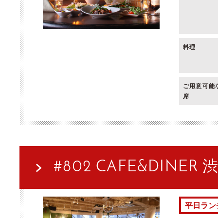
料理
ご用意可能
席
#802 CAFE&DINER
平日ラン