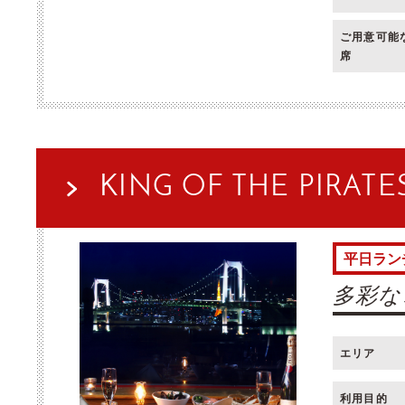
ご用意可能
席
KING OF THE PIRATE
平日ラン
多彩な
エリア
利用目的