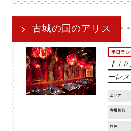
古城の国のアリス
平日ラン
【ＪＲ
ーレス
エリア
利用目的
料理