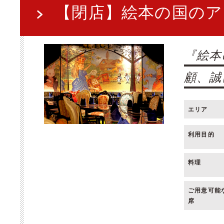
【閉店】絵本の国のア
『絵本
顧、誠
エリア
利用目的
料理
ご用意可能
席