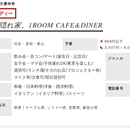
主優待券
ディー
れ家。1ROOM CAFE&DINER
999円以下
渋谷・原宿・青山
予算
3,001円～4,
飲み会・合コン
デート
誕生日・記念日
ジャンル
女子会・ママ会
子供連れOK
夜景を楽しむ
貸切可
ランチ
駅チカのお店
プロジェクター有
マイク有
立食可
部分貸切可
和食・日本料理
洋食・西洋料理
電話番号
イタリアン（イタリア料理）
スイーツ
なお
禁煙 | テーブル席, ソファー席, 窓際席, 横並び席