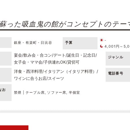
蘇った吸血鬼の館がコンセプトのテー
-
銀座・有楽町・日比谷
予算
4,001円～5,
宴会
飲み会・合コン
デート
誕生日・記念日
ジャンル
女子会・ママ会
子供連れOK
貸切可
洋食・西洋料理
イタリアン（イタリア料理）
電話番号
ワインに合うお店
スイーツ
なお
禁煙 | テーブル席, ソファー席, 半個室