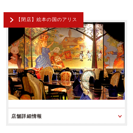
【閉店】絵本の国のアリス
店舗詳細情報