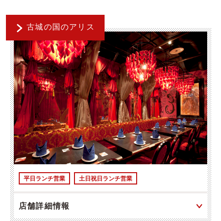
古城の国のアリス
平日ランチ営業
土日祝日ランチ営業
店舗詳細情報