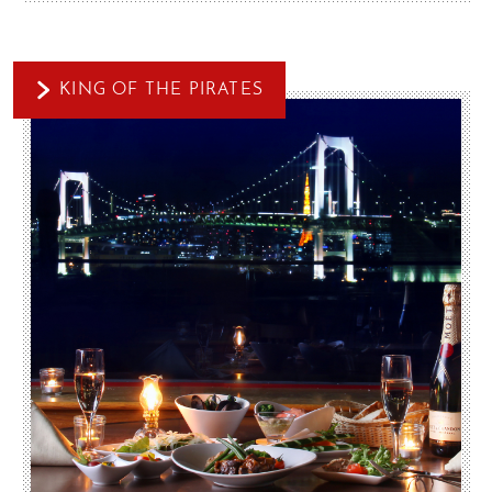
KING OF THE PIRATES