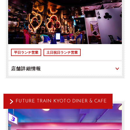
平日ランチ営業
土日祝日ランチ営業
店舗詳細情報
FUTURE TRAIN KYOTO DINER & CAFE