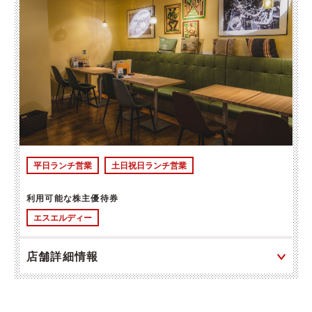
平日ランチ営業
土日祝日ランチ営業
利用可能な株主優待券
エスエルディー
店舗詳細情報