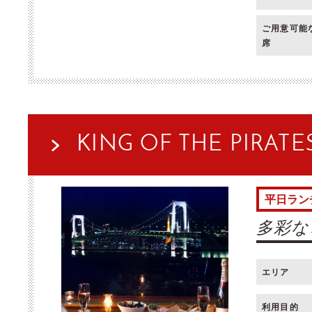
ご用意可能
席
KING OF THE PIRATE
平日ラン
多彩な
エリア
利用目的