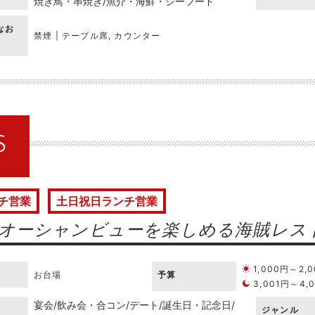
焼き鳥・串焼き
魚介・海鮮・シーフード
なお
禁煙 | テーブル席, カウンター
S
チ営業
土日祝日ランチ営業
オーシャンビューを楽しめる海賊レス
1,000円～2,
お台場
予算
3,001円～4,
宴会
飲み会・合コン
デート
誕生日・記念日
ジャンル