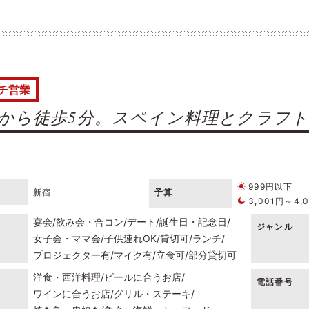
チ営業
から徒歩5分。スペイン料理とクラフ
999円以下
新宿
予算
3,001円～4,
宴会
飲み会・合コン
デート
誕生日・記念日
ジャンル
女子会・ママ会
子供連れOK
貸切可
ランチ
プロジェクター有
マイク有
立食可
部分貸切可
洋食・西洋料理
ビールに合うお店
電話番号
ワインに合うお店
グリル・ステーキ