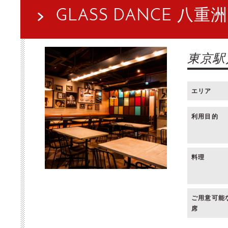
GLASS DANCE 八重洲
東京駅
エリア
利用目的
料理
ご用意可能
席