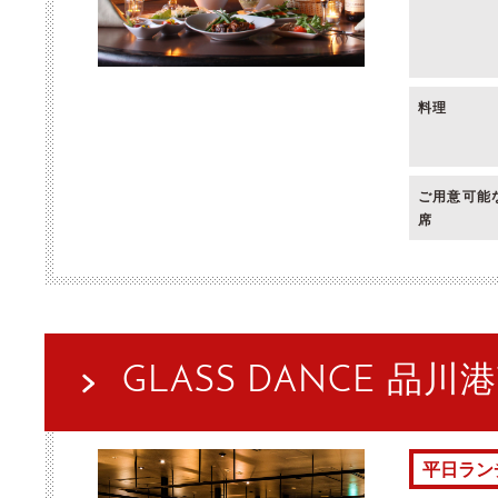
料理
ご用意可能
席
GLASS DANCE 品川
平日ラン