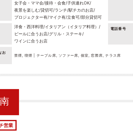
女子会・ママ会
接待・会食
子供連れOK
夜景を楽しむ
貸切可
ランチ
駅チカのお店
プロジェクター有
マイク有
立食可
部分貸切可
洋食・西洋料理
イタリアン（イタリア料理）
電話番号
ビールに合うお店
グリル・ステーキ
ワインに合うお店
なお
禁煙, 喫煙 | テーブル席, ソファー席, 個室, 窓際席, テラス席
港南
チ営業