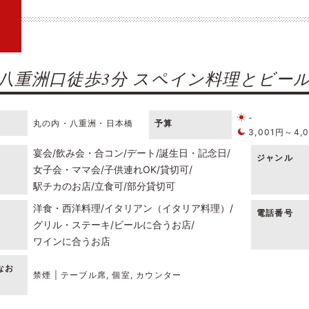
八重洲口徒歩3分 スペイン料理とビー
-
丸の内・八重洲・日本橋
予算
3,001円～4,
宴会
飲み会・合コン
デート
誕生日・記念日
ジャンル
女子会・ママ会
子供連れOK
貸切可
駅チカのお店
立食可
部分貸切可
洋食・西洋料理
イタリアン（イタリア料理）
電話番号
グリル・ステーキ
ビールに合うお店
ワインに合うお店
なお
禁煙 | テーブル席, 個室, カウンター