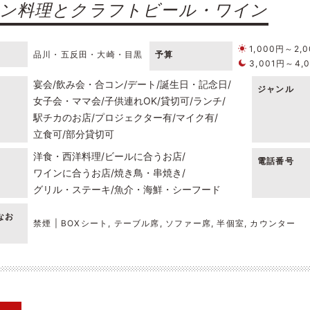
ン料理とクラフトビール・ワイン
1,000円～2,
品川・五反田・大崎・目黒
予算
3,001円～4,
宴会
飲み会・合コン
デート
誕生日・記念日
ジャンル
女子会・ママ会
子供連れOK
貸切可
ランチ
駅チカのお店
プロジェクター有
マイク有
立食可
部分貸切可
洋食・西洋料理
ビールに合うお店
電話番号
ワインに合うお店
焼き鳥・串焼き
グリル・ステーキ
魚介・海鮮・シーフード
なお
禁煙 | BOXシート, テーブル席, ソファー席, 半個室, カウンター