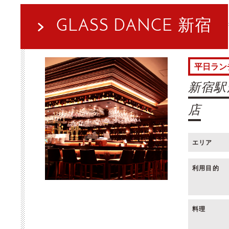
GLASS DANCE 新宿
平日ラン
新宿駅
店
エリア
利用目的
料理