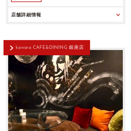
店舗詳細情報
kawara CAFE&DINING 銀座店