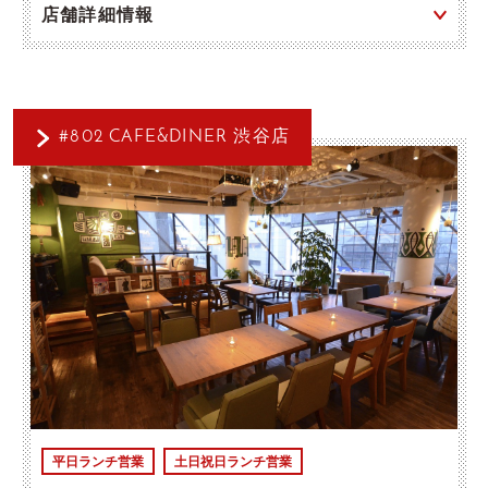
店舗詳細情報
#802 CAFE&DINER 渋谷店
平日ランチ営業
土日祝日ランチ営業