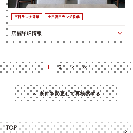
平日ランチ営業
土日祝日ランチ営業
店舗詳細情報
1
2
条件を変更して再検索する
TOP