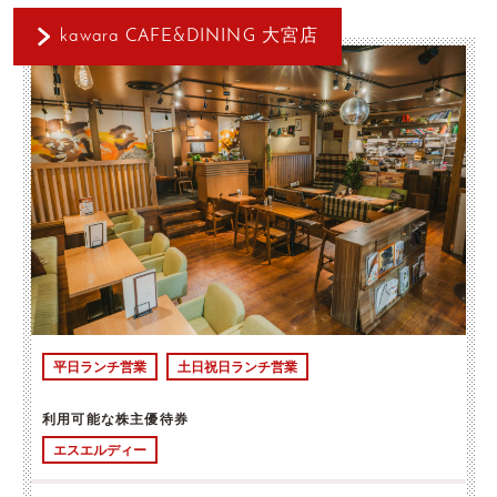
kawara CAFE&DINING 大宮店
平日ランチ営業
土日祝日ランチ営業
利用可能な株主優待券
エスエルディー