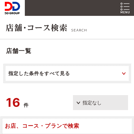
SEARCH
店舗一覧
指定した条件をすべて見る
16
件
お店、コース・プランで検索