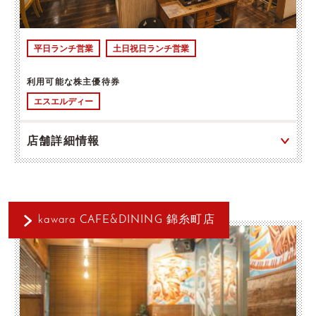
平日ランチ営業
土日祝日ランチ営業
利用可能な株主優待券
エスエルディー
店舗詳細情報
kawara CAFE&DINING 錦糸町店