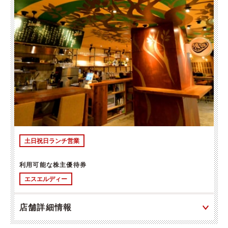
土日祝日ランチ営業
利用可能な株主優待券
エスエルディー
店舗詳細情報