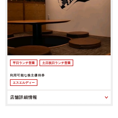
平日ランチ営業
土日祝日ランチ営業
利用可能な株主優待券
エスエルディー
店舗詳細情報