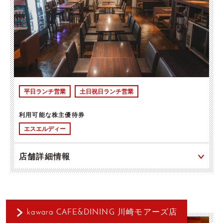
平日ランチ営業
土日祝日ランチ営業
利用可能な株主優待券
エスエルディー
店舗詳細情報
kawara CAFE&DINING 川崎モアーズ店