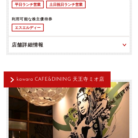
平日ランチ営業
土日祝日ランチ営業
利用可能な株主優待券
エスエルディー
店舗詳細情報
kawara CAFE&DINING 天王寺ミオ店