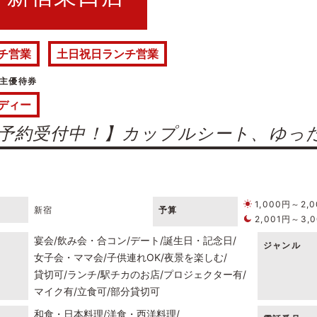
チ営業
土日祝日ランチ営業
主優待券
ディー
予約受付中！】カップルシート、ゆった
1,000円～2,
新宿
予算
2,001円～3,
宴会
飲み会・合コン
デート
誕生日・記念日
ジャンル
女子会・ママ会
子供連れOK
夜景を楽しむ
貸切可
ランチ
駅チカのお店
プロジェクター有
マイク有
立食可
部分貸切可
和食・日本料理
洋食・西洋料理