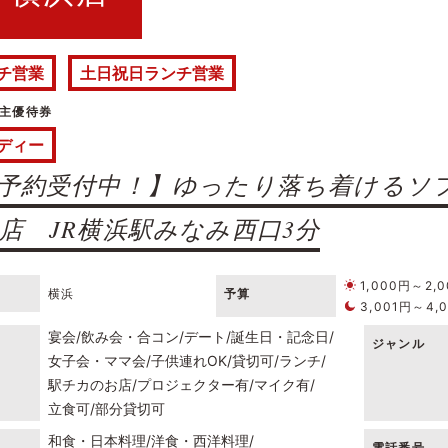
チ営業
土日祝日ランチ営業
主優待券
ディー
予約受付中！】ゆったり落ち着けるソ
店 JR横浜駅みなみ西口3分
1,000円～2,
横浜
予算
3,001円～4,
宴会
飲み会・合コン
デート
誕生日・記念日
ジャンル
女子会・ママ会
子供連れOK
貸切可
ランチ
駅チカのお店
プロジェクター有
マイク有
立食可
部分貸切可
和食・日本料理
洋食・西洋料理
電話番号