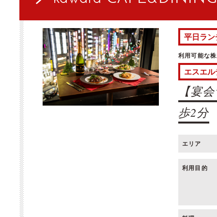
平日ラン
利用可能な株
エスエル
【宴会
歩2分
エリア
利用目的