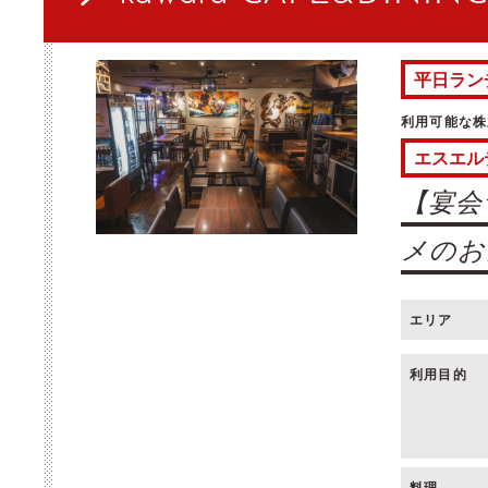
平日ラン
利用可能な株
エスエル
【宴会
メのお
エリア
利用目的
料理