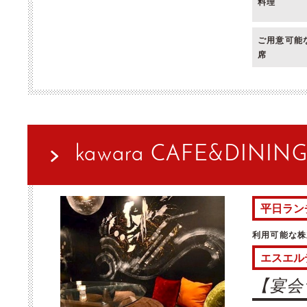
料理
ご用意可能
席
kawara CAFE&DINI
平日ラン
利用可能な株
エスエル
【宴会