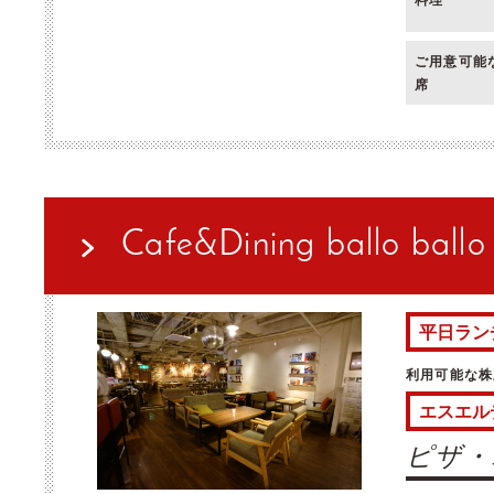
ご用意可能
席
Cafe&Dining ballo ba
平日ラン
利用可能な株
エスエル
ピザ・