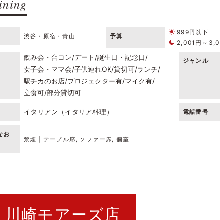
ining
999円以下
渋谷・原宿・青山
予算
2,001円～3,
飲み会・合コン
デート
誕生日・記念日
ジャンル
女子会・ママ会
子供連れOK
貸切可
ランチ
駅チカのお店
プロジェクター有
マイク有
立食可
部分貸切可
イタリアン（イタリア料理）
電話番号
なお
禁煙 | テーブル席, ソファー席, 個室
ING 川崎モアーズ店