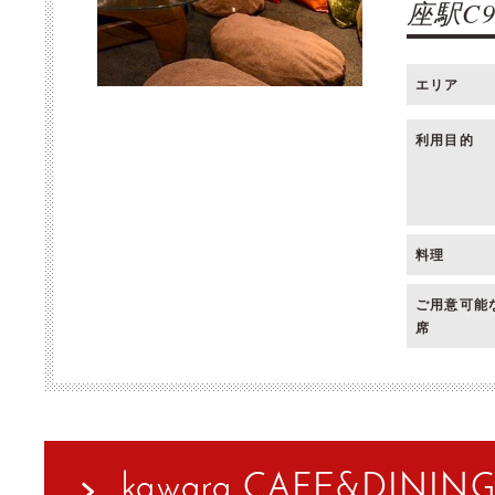
座駅C
エリア
利用目的
料理
ご用意可能
席
kawara CAFE&DINI