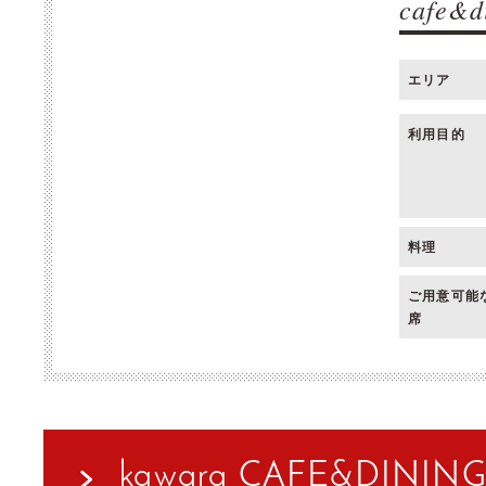
cafe&d
エリア
利用目的
料理
ご用意可能
席
kawara CAFE&DIN