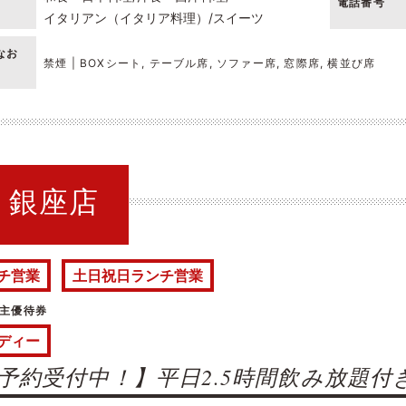
電話番号
イタリアン（イタリア料理）
スイーツ
なお
禁煙 | BOXシート, テーブル席, ソファー席, 窓際席, 横並び席
NG 銀座店
チ営業
土日祝日ランチ営業
主優待券
ディー
予約受付中！】平日2.5時間飲み放題付