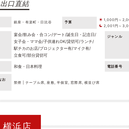
9出口直結
1,000円～2,
銀座・有楽町・日比谷
予算
2,001円～3,
宴会
飲み会・合コン
デート
誕生日・記念日
ジャンル
女子会・ママ会
子供連れOK
貸切可
ランチ
駅チカのお店
プロジェクター有
マイク有
立食可
部分貸切可
和食・日本料理
電話番号
なお
禁煙 | テーブル席, 座敷, 半個室, 窓際席, 横並び席
NG 横浜店