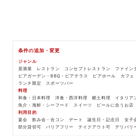
条件の追加・変更
ジャンル
居酒屋
レストラン
コンセプトレストラン
ファイン
ビアガーデン・BBQ・ビアテラス
ビアホール
カフェ
ランチ限定
スポーツバー
料理
和食・日本料理
洋食・西洋料理
郷土料理
イタリア
魚介・海鮮・シーフード
スイーツ
ビールに合うお店
利用目的
宴会
飲み会・合コン
デート
誕生日・記念日
女子
部分貸切可
バリアフリー
テイクアウト可
デリバリ