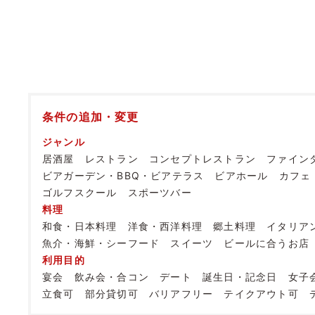
条件の追加・変更
ジャンル
居酒屋
レストラン
コンセプトレストラン
ファイン
ビアガーデン・BBQ・ビアテラス
ビアホール
カフェ
ゴルフスクール
スポーツバー
料理
和食・日本料理
洋食・西洋料理
郷土料理
イタリア
魚介・海鮮・シーフード
スイーツ
ビールに合うお店
利用目的
宴会
飲み会・合コン
デート
誕生日・記念日
女子
立食可
部分貸切可
バリアフリー
テイクアウト可