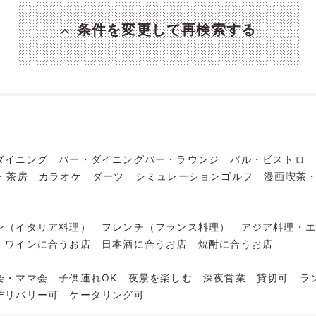
条件を変更して再検索する
ダイニング
バー・ダイニングバー・ラウンジ
バル・ビストロ
・茶房
カラオケ
ダーツ
シミュレーションゴルフ
漫画喫茶
ン（イタリア料理）
フレンチ（フランス料理）
アジア料理・
ワインに合うお店
日本酒に合うお店
焼酎に合うお店
会・ママ会
子供連れOK
夜景を楽しむ
深夜営業
貸切可
ラ
デリバリー可
ケータリング可