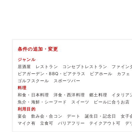
条件の追加・変更
ジャンル
居酒屋
レストラン
コンセプトレストラン
ファイン
ビアガーデン・BBQ・ビアテラス
ビアホール
カフェ
ゴルフスクール
スポーツバー
料理
和食・日本料理
洋食・西洋料理
郷土料理
イタリア
魚介・海鮮・シーフード
スイーツ
ビールに合うお店
利用目的
宴会
飲み会・合コン
デート
誕生日・記念日
女子
マイク有
立食可
バリアフリー
テイクアウト可
デ