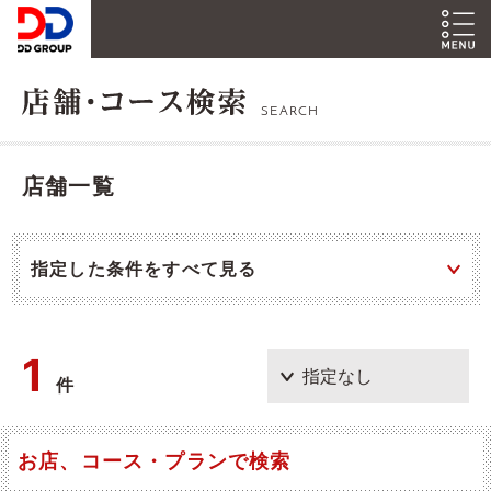
SEARCH
店舗一覧
指定した条件をすべて見る
1
件
お店、コース・プランで検索