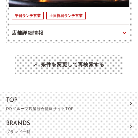
平日ランチ営業
土日祝日ランチ営業
店舗詳細情報
条件を変更して再検索する
TOP
DDグループ店舗総合情報サイトTOP
BRANDS
ブランド一覧