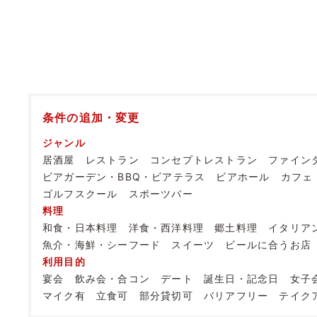
条件の追加・変更
ジャンル
居酒屋
レストラン
コンセプトレストラン
ファイン
ビアガーデン・BBQ・ビアテラス
ビアホール
カフェ
ゴルフスクール
スポーツバー
料理
和食・日本料理
洋食・西洋料理
郷土料理
イタリア
魚介・海鮮・シーフード
スイーツ
ビールに合うお店
利用目的
宴会
飲み会・合コン
デート
誕生日・記念日
女子
マイク有
立食可
部分貸切可
バリアフリー
テイク