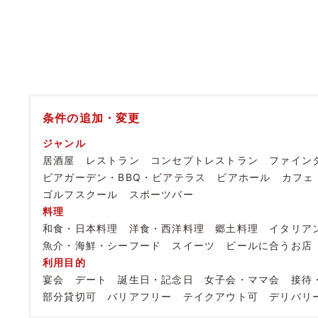
条件の追加・変更
ジャンル
居酒屋
レストラン
コンセプトレストラン
ファイン
ビアガーデン・BBQ・ビアテラス
ビアホール
カフェ
ゴルフスクール
スポーツバー
料理
和食・日本料理
洋食・西洋料理
郷土料理
イタリア
魚介・海鮮・シーフード
スイーツ
ビールに合うお店
利用目的
宴会
デート
誕生日・記念日
女子会・ママ会
接待
部分貸切可
バリアフリー
テイクアウト可
デリバリ