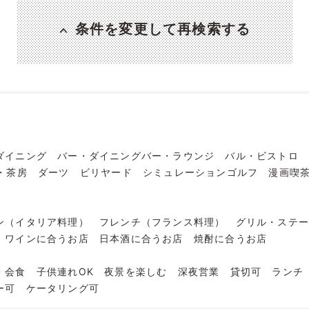
条件を変更して再検索する
ダイニング
バー・ダイニングバー・ラウンジ
バル・ビストロ
・茶房
ダーツ
ビリヤード
シミュレーションゴルフ
漫画喫
ン（イタリア料理）
フレンチ（フランス料理）
グリル・ステ
ワインに合うお店
日本酒に合うお店
焼酎に合うお店
・会食
子供連れOK
夜景を楽しむ
深夜営業
貸切可
ランチ
ー可
ケータリング可