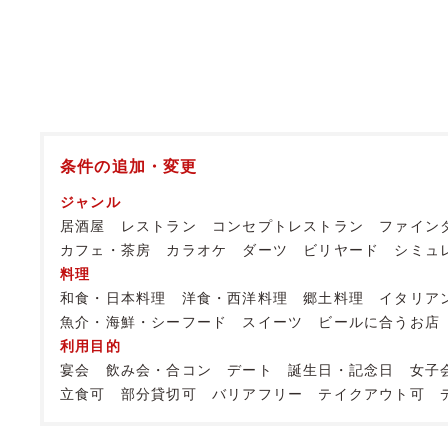
条件の追加・変更
ジャンル
居酒屋
レストラン
コンセプトレストラン
ファイン
カフェ・茶房
カラオケ
ダーツ
ビリヤード
シミュ
料理
和食・日本料理
洋食・西洋料理
郷土料理
イタリア
魚介・海鮮・シーフード
スイーツ
ビールに合うお店
利用目的
宴会
飲み会・合コン
デート
誕生日・記念日
女子
立食可
部分貸切可
バリアフリー
テイクアウト可