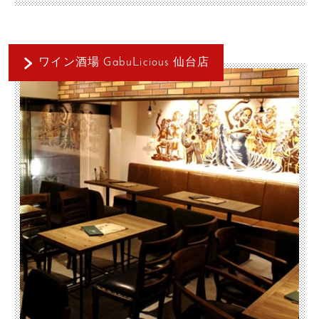
ワイン酒場 GabuLicious 仙台店