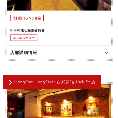
土日祝日ランチ営業
利用可能な株主優待券
エスエルディー
店舗詳細情報
HangOut HangOver 西武新宿Brick St.店