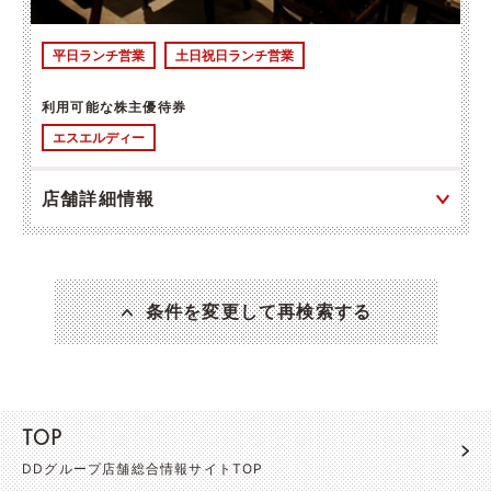
平日ランチ営業
土日祝日ランチ営業
利用可能な株主優待券
エスエルディー
店舗詳細情報
条件を変更して再検索する
TOP
DDグループ店舗総合情報サイトTOP