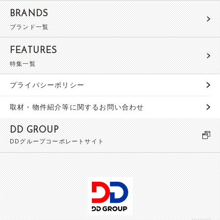
BRANDS
ブランド一覧
FEATURES
特集一覧
プライバシーポリシー
取材・物件紹介等に関するお問い合わせ
DD GROUP
DDグループコーポレートサイト