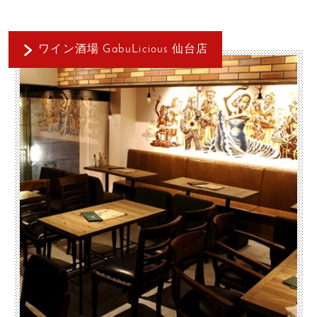
ワイン酒場 GabuLicious 仙台店