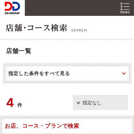
SEARCH
店舗一覧
指定した条件をすべて見る
4
件
お店、コース・プランで検索