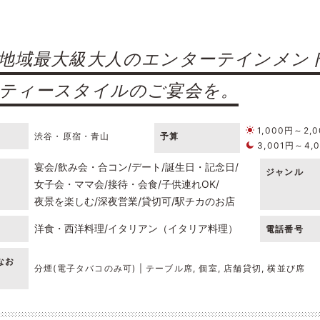
地域最大級大人のエンターテインメン
ティースタイルのご宴会を。
1,000円～2,
渋谷・原宿・青山
予算
3,001円～4,
宴会
飲み会・合コン
デート
誕生日・記念日
ジャンル
女子会・ママ会
接待・会食
子供連れOK
夜景を楽しむ
深夜営業
貸切可
駅チカのお店
洋食・西洋料理
イタリアン（イタリア料理）
電話番号
なお
分煙(電子タバコのみ可) | テーブル席, 個室, 店舗貸切, 横並び席