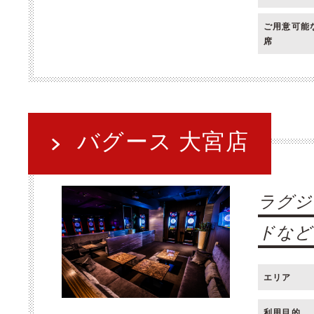
ご用意可能
席
バグース 大宮店
ラグジ
ドなど
エリア
利用目的