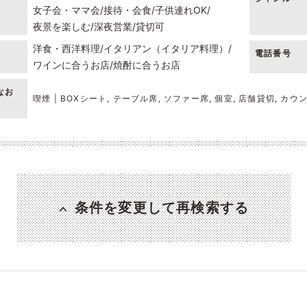
女子会・ママ会
接待・会食
子供連れOK
夜景を楽しむ
深夜営業
貸切可
洋食・西洋料理
イタリアン（イタリア料理）
電話番号
ワインに合うお店
焼酎に合うお店
なお
喫煙 | BOXシート, テーブル席, ソファー席, 個室, 店舗貸切, カウ
条件を変更して再検索する