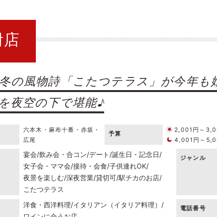
附店
冬の風物詩「こたつテラス」が今年も始
を夜空の下で堪能♪
六本木・麻布十番・赤坂・
2,001円～3,
予算
広尾
4,001円～5,
宴会
飲み会・合コン
デート
誕生日・記念日
ジャンル
女子会・ママ会
接待・会食
子供連れOK
夜景を楽しむ
深夜営業
貸切可
駅チカのお店
こたつテラス
洋食・西洋料理
イタリアン（イタリア料理）
電話番号
ワインに合うお店