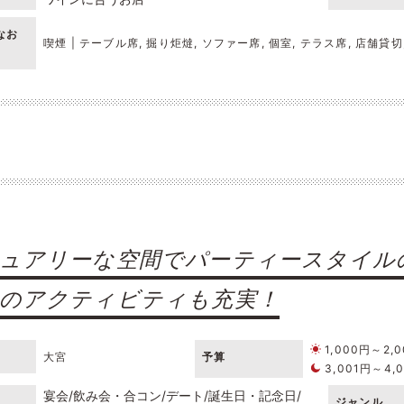
なお
喫煙 | テーブル席, 掘り炬燵, ソファー席, 個室, テラス席, 店舗貸
ュアリーな空間でパーティースタイル
のアクティビティも充実！
1,000円～2,
大宮
予算
3,001円～4,
宴会
飲み会・合コン
デート
誕生日・記念日
ジャンル