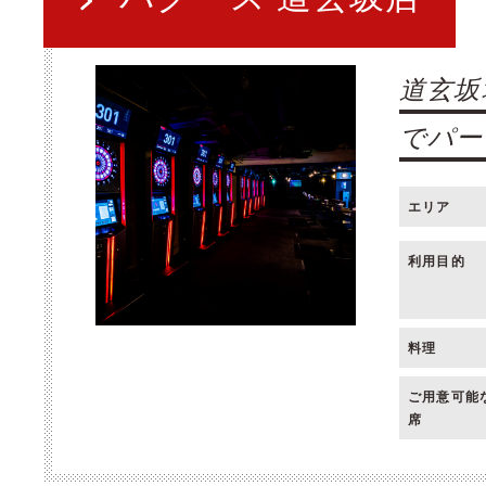
道玄坂
でパー
エリア
利用目的
料理
ご用意可能
席