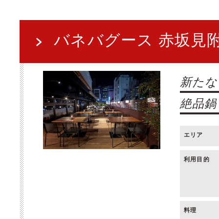
バネバグース 赤坂見
新たな
絶品鍋
エリア
利用目的
料理