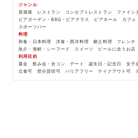
ジャンル
居酒屋
レストラン
コンセプトレストラン
ファイン
ビアガーデン・BBQ・ビアテラス
ビアホール
カフェ
スポーツバー
料理
和食・日本料理
洋食・西洋料理
郷土料理
フレンチ
魚介・海鮮・シーフード
スイーツ
ビールに合うお店
利用目的
宴会
飲み会・合コン
デート
誕生日・記念日
女子
立食可
部分貸切可
バリアフリー
テイクアウト可