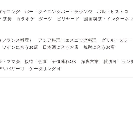
ダイニング
バー・ダイニングバー・ラウンジ
バル・ビストロ
・茶房
カラオケ
ダーツ
ビリヤード
漫画喫茶・インターネ
（フランス料理）
アジア料理・エスニック料理
グリル・ステ
ワインに合うお店
日本酒に合うお店
焼酎に合うお店
会・ママ会
接待・会食
子供連れOK
深夜営業
貸切可
ラン
デリバリー可
ケータリング可