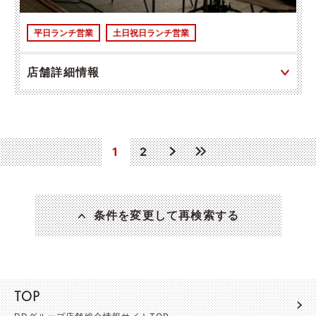
平日ランチ営業
土日祝日ランチ営業
店舗詳細情報
1
2
条件を変更して再検索する
TOP