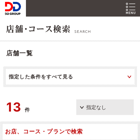
SEARCH
店舗一覧
指定した条件をすべて見る
13
件
お店、コース・プランで検索