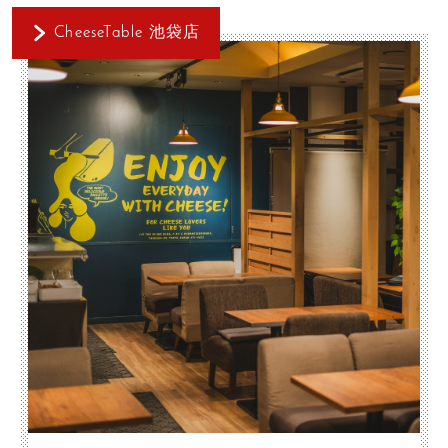
CheeseTable 池袋店