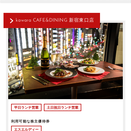
kawara CAFE&DINING 新宿東口店
平日ランチ営業
土日祝日ランチ営業
利用可能な株主優待券
エスエルディー