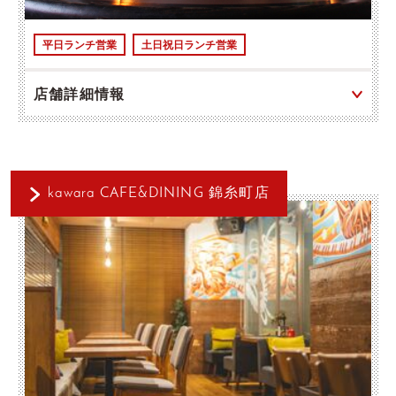
平日ランチ営業
土日祝日ランチ営業
店舗詳細情報
kawara CAFE&DINING 錦糸町店