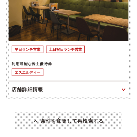
平日ランチ営業
土日祝日ランチ営業
利用可能な株主優待券
エスエルディー
店舗詳細情報
条件を変更して再検索する