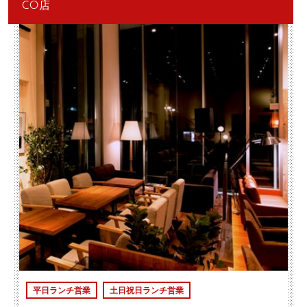
CO店
平日ランチ営業
土日祝日ランチ営業