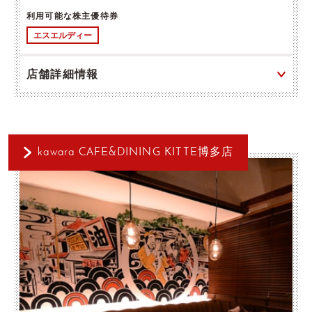
利用可能な株主優待券
エスエルディー
店舗詳細情報
kawara CAFE&DINING KITTE博多店