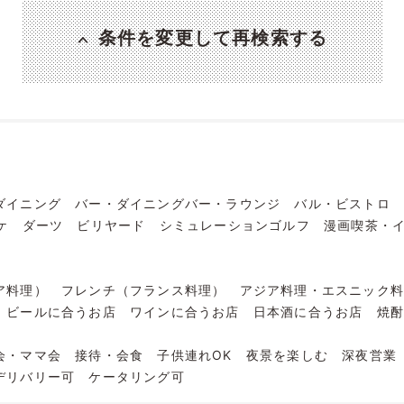
条件を変更して再検索する
ダイニング
バー・ダイニングバー・ラウンジ
バル・ビストロ
ケ
ダーツ
ビリヤード
シミュレーションゴルフ
漫画喫茶・
ア料理）
フレンチ（フランス料理）
アジア料理・エスニック
ビールに合うお店
ワインに合うお店
日本酒に合うお店
焼
会・ママ会
接待・会食
子供連れOK
夜景を楽しむ
深夜営業
デリバリー可
ケータリング可