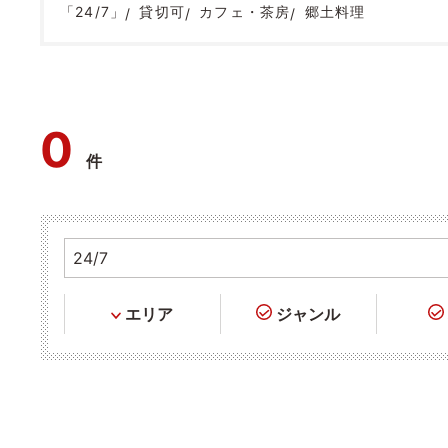
「24/7」
貸切可
カフェ・茶房
郷土料理
0
件
エリア
ジャンル