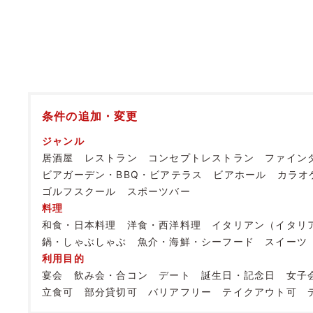
条件の追加・変更
ジャンル
居酒屋
レストラン
コンセプトレストラン
ファイン
ビアガーデン・BBQ・ビアテラス
ビアホール
カラオ
ゴルフスクール
スポーツバー
料理
和食・日本料理
洋食・西洋料理
イタリアン（イタリ
鍋・しゃぶしゃぶ
魚介・海鮮・シーフード
スイーツ
利用目的
宴会
飲み会・合コン
デート
誕生日・記念日
女子
立食可
部分貸切可
バリアフリー
テイクアウト可