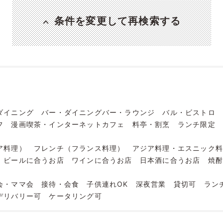
条件を変更して再検索する
ダイニング
バー・ダイニングバー・ラウンジ
バル・ビストロ
フ
漫画喫茶・インターネットカフェ
料亭・割烹
ランチ限定
ア料理）
フレンチ（フランス料理）
アジア料理・エスニック
ビールに合うお店
ワインに合うお店
日本酒に合うお店
焼
会・ママ会
接待・会食
子供連れOK
深夜営業
貸切可
ラン
デリバリー可
ケータリング可