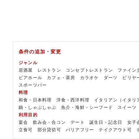
条件の追加・変更
ジャンル
居酒屋
レストラン
コンセプトレストラン
ファイン
ビアホール
カフェ・茶房
カラオケ
ダーツ
ビリヤ
スポーツバー
料理
和食・日本料理
洋食・西洋料理
イタリアン（イタリ
鍋・しゃぶしゃぶ
魚介・海鮮・シーフード
スイーツ
利用目的
宴会
飲み会・合コン
デート
誕生日・記念日
女子
立食可
部分貸切可
バリアフリー
テイクアウト可