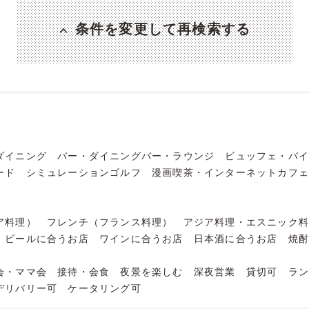
条件を変更して再検索する
ダイニング
バー・ダイニングバー・ラウンジ
ビュッフェ・バ
ード
シミュレーションゴルフ
漫画喫茶・インターネットカフ
ア料理）
フレンチ（フランス料理）
アジア料理・エスニック
ビールに合うお店
ワインに合うお店
日本酒に合うお店
焼
会・ママ会
接待・会食
夜景を楽しむ
深夜営業
貸切可
ラ
デリバリー可
ケータリング可