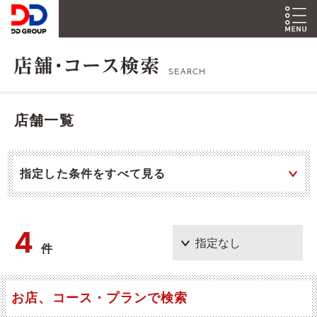
SEARCH
店舗一覧
指定した条件をすべて見る
4
件
お店、コース・プランで検索