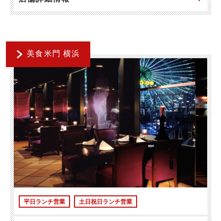
美食米門 横浜
平日ランチ営業
土日祝日ランチ営業