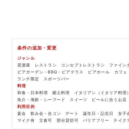
条件の追加・変更
ジャンル
居酒屋
レストラン
コンセプトレストラン
ファイン
ビアガーデン・BBQ・ビアテラス
ビアホール
カフェ
ランチ限定
スポーツバー
料理
和食・日本料理
郷土料理
イタリアン（イタリア料理
魚介・海鮮・シーフード
スイーツ
ビールに合うお店
利用目的
宴会
飲み会・合コン
デート
誕生日・記念日
女子
マイク有
立食可
部分貸切可
バリアフリー
テイク