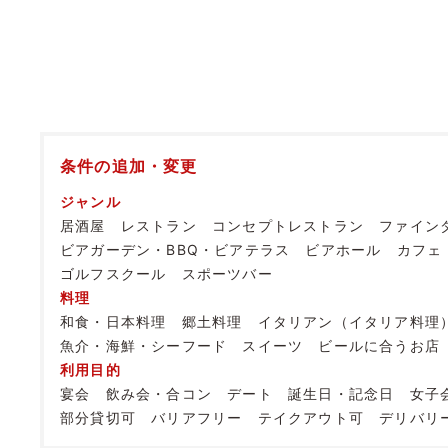
条件の追加・変更
ジャンル
居酒屋
レストラン
コンセプトレストラン
ファイン
ビアガーデン・BBQ・ビアテラス
ビアホール
カフェ
ゴルフスクール
スポーツバー
料理
和食・日本料理
郷土料理
イタリアン（イタリア料理
魚介・海鮮・シーフード
スイーツ
ビールに合うお店
利用目的
宴会
飲み会・合コン
デート
誕生日・記念日
女子
部分貸切可
バリアフリー
テイクアウト可
デリバリ