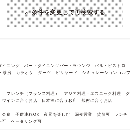
条件を変更して再検索する
ダイニング
バー・ダイニングバー・ラウンジ
バル・ビストロ
・茶房
カラオケ
ダーツ
ビリヤード
シミュレーションゴル
）
フレンチ（フランス料理）
アジア料理・エスニック料理
ワインに合うお店
日本酒に合うお店
焼酎に合うお店
・会食
子供連れOK
夜景を楽しむ
深夜営業
貸切可
ランチ
ー可
ケータリング可