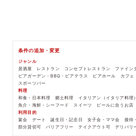
条件の追加・変更
ジャンル
居酒屋
レストラン
コンセプトレストラン
ファイン
ビアガーデン・BBQ・ビアテラス
ビアホール
カフェ
スポーツバー
料理
和食・日本料理
郷土料理
イタリアン（イタリア料理
魚介・海鮮・シーフード
スイーツ
ビールに合うお店
利用目的
宴会
デート
誕生日・記念日
女子会・ママ会
接待
部分貸切可
バリアフリー
テイクアウト可
デリバリ