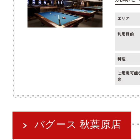
エリア
利用目的
料理
ご用意可能
席
バグース 秋葉原店