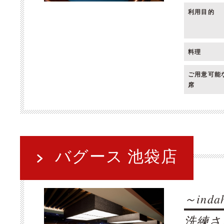
利用目的
料理
ご用意可能
席
バグース 池袋店
～in
洗練さ