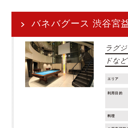
バネバグース 渋谷宮
ラグジ
ドなど
エリア
利用目的
料理