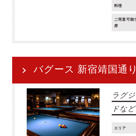
料理
ご用意可能
席
バグース 新宿靖国通
ラグジ
ドなど
エリア