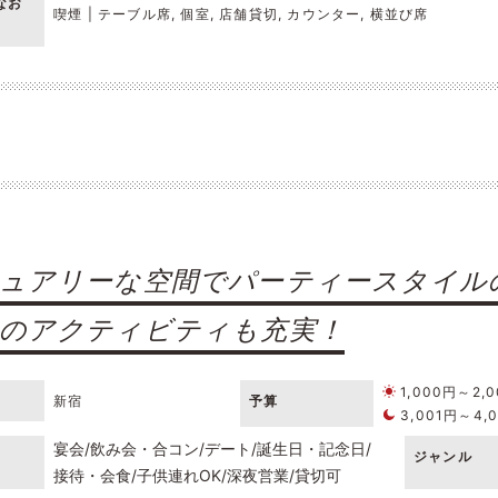
なお
喫煙 | テーブル席, 個室, 店舗貸切, カウンター, 横並び席
ュアリーな空間でパーティースタイル
のアクティビティも充実！
1,000円～2,
新宿
予算
3,001円～4,
宴会
飲み会・合コン
デート
誕生日・記念日
ジャンル
接待・会食
子供連れOK
深夜営業
貸切可