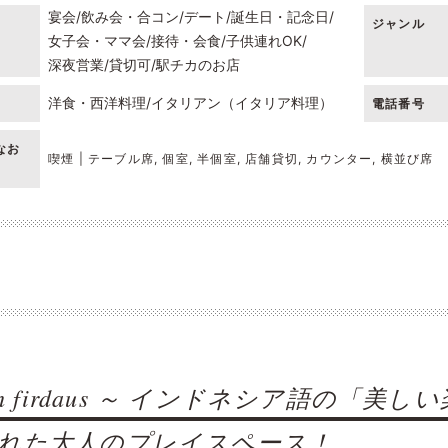
宴会
飲み会・合コン
デート
誕生日・記念日
ジャンル
女子会・ママ会
接待・会食
子供連れOK
深夜営業
貸切可
駅チカのお店
洋食・西洋料理
イタリアン（イタリア料理）
電話番号
なお
喫煙 | テーブル席, 個室, 半個室, 店舗貸切, カウンター, 横並び席
dah firdaus ～ インドネシア語の
れた大人のプレイスペース！