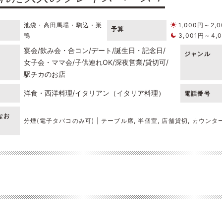
池袋・高田馬場・駒込・巣
1,000円～2,
予算
鴨
3,001円～4,
宴会
飲み会・合コン
デート
誕生日・記念日
ジャンル
女子会・ママ会
子供連れOK
深夜営業
貸切可
駅チカのお店
洋食・西洋料理
イタリアン（イタリア料理）
電話番号
なお
分煙(電子タバコのみ可) | テーブル席, 半個室, 店舗貸切, カウンタ