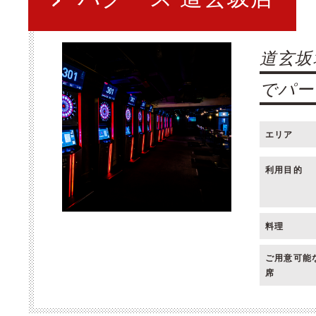
道玄坂
でパー
エリア
利用目的
料理
ご用意可能
席