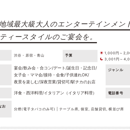
地域最大級大人のエンターテインメン
ティースタイルのご宴会を。
1,000円～2,
渋谷・原宿・青山
予算
3,001円～4,
宴会
飲み会・合コン
デート
誕生日・記念日
ジャンル
女子会・ママ会
接待・会食
子供連れOK
夜景を楽しむ
深夜営業
貸切可
駅チカのお店
洋食・西洋料理
イタリアン（イタリア料理）
電話番号
なお
分煙(電子タバコのみ可) | テーブル席, 個室, 店舗貸切, 横並び席