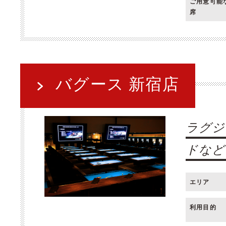
ご用意可能
席
バグース 新宿店
ラグジ
ドなど
エリア
利用目的