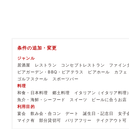
条件の追加・変更
ジャンル
居酒屋
レストラン
コンセプトレストラン
ファイン
ビアガーデン・BBQ・ビアテラス
ビアホール
カフェ
ゴルフスクール
スポーツバー
料理
和食・日本料理
郷土料理
イタリアン（イタリア料理
魚介・海鮮・シーフード
スイーツ
ビールに合うお店
利用目的
宴会
飲み会・合コン
デート
誕生日・記念日
女子
マイク有
部分貸切可
バリアフリー
テイクアウト可