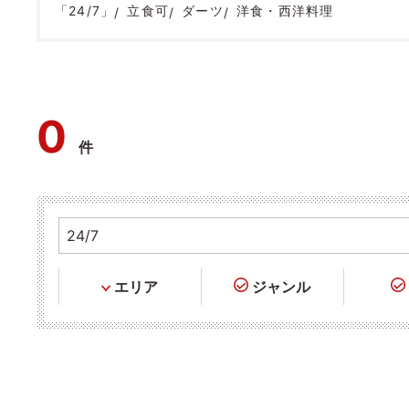
「24/7」
立食可
ダーツ
洋食・西洋料理
0
件
エリア
ジャンル