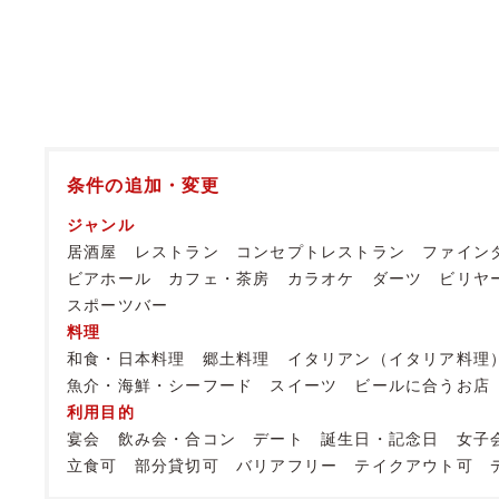
条件の追加・変更
ジャンル
居酒屋
レストラン
コンセプトレストラン
ファイン
ビアホール
カフェ・茶房
カラオケ
ダーツ
ビリヤ
スポーツバー
料理
和食・日本料理
郷土料理
イタリアン（イタリア料理
魚介・海鮮・シーフード
スイーツ
ビールに合うお店
利用目的
宴会
飲み会・合コン
デート
誕生日・記念日
女子
立食可
部分貸切可
バリアフリー
テイクアウト可