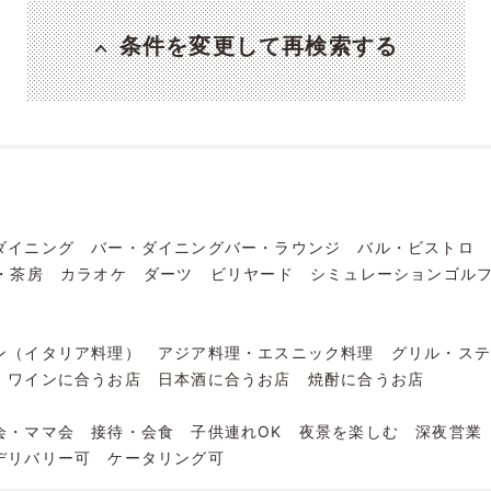
条件を変更して再検索する
ダイニング
バー・ダイニングバー・ラウンジ
バル・ビストロ
・茶房
カラオケ
ダーツ
ビリヤード
シミュレーションゴル
ン（イタリア料理）
アジア料理・エスニック料理
グリル・ス
ワインに合うお店
日本酒に合うお店
焼酎に合うお店
会・ママ会
接待・会食
子供連れOK
夜景を楽しむ
深夜営業
デリバリー可
ケータリング可