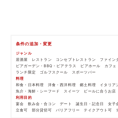
条件の追加・変更
ジャンル
居酒屋
レストラン
コンセプトレストラン
ファイン
ビアガーデン・BBQ・ビアテラス
ビアホール
カフェ
ランチ限定
ゴルフスクール
スポーツバー
料理
和食・日本料理
洋食・西洋料理
郷土料理
イタリア
魚介・海鮮・シーフード
スイーツ
ビールに合うお店
利用目的
宴会
飲み会・合コン
デート
誕生日・記念日
女子
立食可
部分貸切可
バリアフリー
テイクアウト可